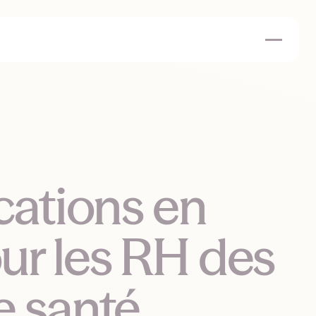
cations en
ur les RH des
e santé