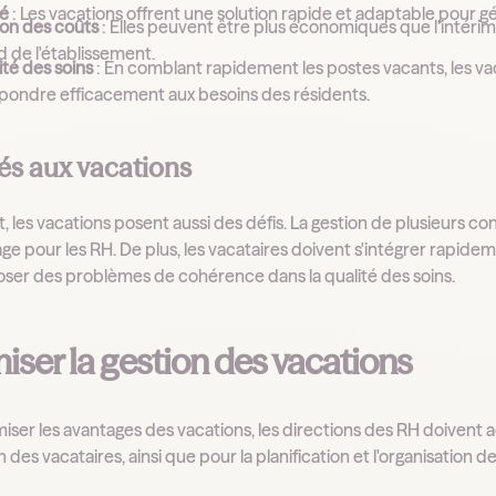
té
: Les vacations offrent une solution rapide et adaptable pour gé
on des coûts
: Elles peuvent être plus économiques que l'intéri
 de l'établissement.
té des soins
: En comblant rapidement les postes vacants, les va
épondre efficacement aux besoins des résidents.
iés aux vacations
 les vacations posent aussi des défis. La gestion de plusieurs c
e pour les RH. De plus, les vacataires doivent s'intégrer rapidem
oser des problèmes de cohérence dans la qualité des soins.
iser la gestion des vacations
ser les avantages des vacations, les directions des RH doivent a
on des vacataires, ainsi que pour la planification et l'organisation d