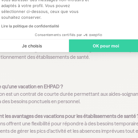
usion
adaptés à votre profil. Vous pouvez
sélectionner ci-dessous, ceux que vous
souhaitez conserver.
Lire la politique de confidentialité
ons en EHPAD sont une solution essentielle pour gérer les besoi
bilité et aide à maintenir la continuité des soins, elle nécessite 
Consentements certifiés par
ttent de simplifier cette gestion, de réduire les coûts et d'amélio
Je choisis
OK pour moi
humaines, l'intégration de telles technologies est essentielle po
ctionnement des établissements de santé.
ce qu'une vacation en EHPAD ?
on est un contrat de courte durée permettant aux aides-soigna
 des besoins ponctuels en personnel.
ont les avantages des vacations pour les établissements de santé 
ons offrent une flexibilité pour répondre à des besoins temporai
nts de gérer les pics d'activité et les absences imprévues tout en