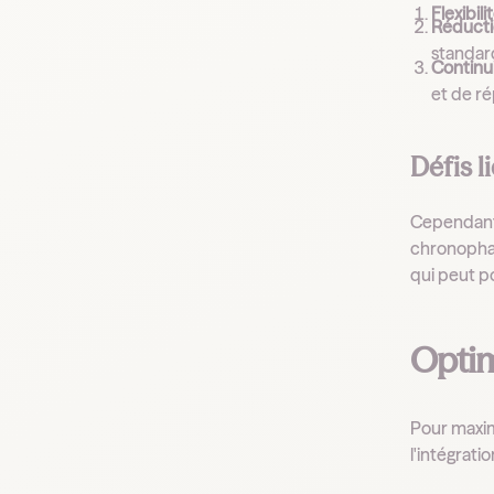
Flexibili
Réducti
standard
Continui
et de r
Défis l
Cependant,
chronophag
qui peut p
Optim
Pour maximi
l'intégrati