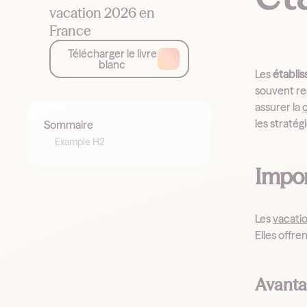
vacation 2026 en
France
Télécharger le livre
blanc
Les
établi
souvent re
assurer la
c
les stratég
Sommaire
Example H2
Impor
Les
vacati
Elles offre
Avanta