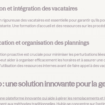
on et intégration des vacataires
on rigoureuse des vacataires est essentielle pour garantir qu'ils
istante. Une formation d'accueil et des ressources sur les procédu
cation et organisation des plannings
ation proactive est cruciale pour minimiser les perturbations liée
peut aider à organiser efficacement les horaires et à assurer u
'utilisation des ressources internes avant de faire appel à des va
 : une solution innovante pour la g
une plateforme innovante qui aide à gérer les remplacements et l
ent aux méthodes traditionnelles, Hublo se concentre sur l'optim