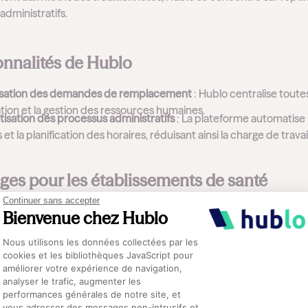
administratifs.
onnalités de Hublo
isation des demandes de remplacement
: Hublo centralise tout
ation et la gestion des ressources humaines.
isation des processus administratifs
: La plateforme automatise l
 et la planification des horaires, réduisant ainsi la charge de trava
ges pour les établissements de santé
Continuer sans accepter
on des coûts
: En maximisant l'utilisation des ressources internes, 
Bienvenue chez Hublo
s.
Plateforme de Gestion du Consentement :
simplifiée
: La centralisation et l'automatisation permettent une 
Nous utilisons les données collectées par les
our d'autres tâches stratégiques.
cookies et les bibliothèques JavaScript pour
tion de la qualité des soins
: En facilitant la gestion des rempla
améliorer votre expérience de navigation,
 à améliorer la qualité de la
santé du résident
.
analyser le trafic, augmenter les
performances générales de notre site, et
Axeptio consent
vous adresser des messages non-intrusifs et