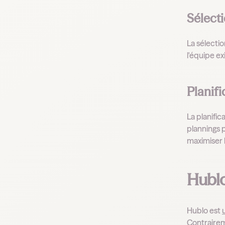
Sélecti
La sélecti
l'équipe ex
Planifi
La planific
plannings 
maximiser l
Hublo
Hublo est
Contrairem