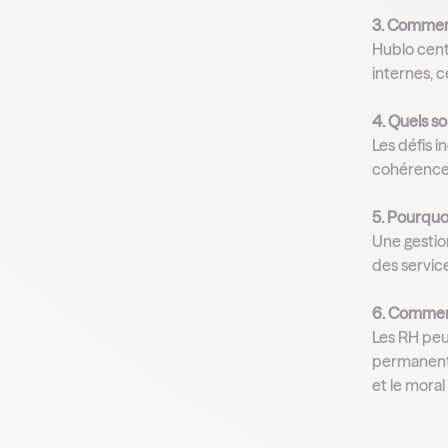
3. Comment
Hublo cent
internes, c
4. Quels son
Les défis i
cohérence 
5. Pourquoi
Une gestion
des service
6. Comment
Les RH peuv
permanent, 
et le moral