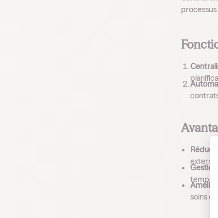
processus 
Foncti
Central
planific
Automat
contrats
Avanta
Réducti
externe
Gestion 
temps p
Améliora
soins et