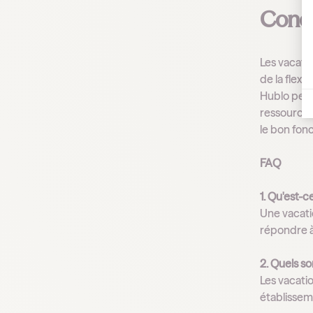
Concl
Les vacati
de la flexi
Hublo perme
ressources 
le bon fon
FAQ
1. Qu'est-
Une vacati
répondre à
2. Quels s
Les vacati
établisseme