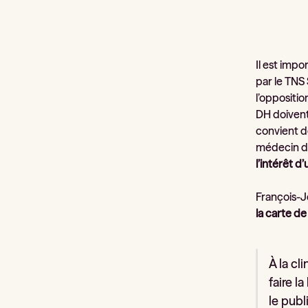
Il est imp
par le TNS 
l’oppositio
DH doivent
convient d
médecin déj
l’intérêt d
François-J
la carte de
À la cl
faire l
le publ