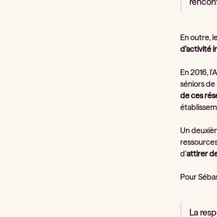
rencont
En outre, l
d’activité 
En 2016, l
séniors de 
de ces rés
établisseme
Un deuxièm
ressources
d’
attirer d
Pour Sébas
La resp