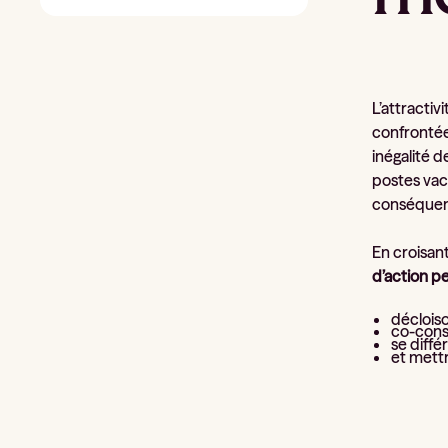
L’attractiv
confrontée
inégalité 
postes vaca
conséquen
En croisan
d’action pe
déclois
co-const
se diffe
et mettr