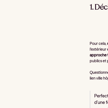
1. Dé
Pour cela,
l’extérieur
approche t
publics et 
Questionné
lien ville h
Perfect
d’une f