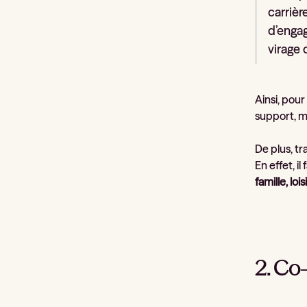
carrièr
d’engag
virage 
Ainsi, pou
support, m
De plus, tra
En effet, i
famille, lois
2. Co