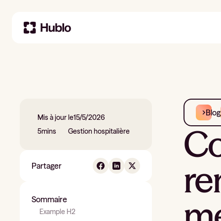
Blog
Mis à jour le
15/5/2026
Co
5
mins
Gestion hospitalière
re
Partager
mé
Sommaire
Example H2