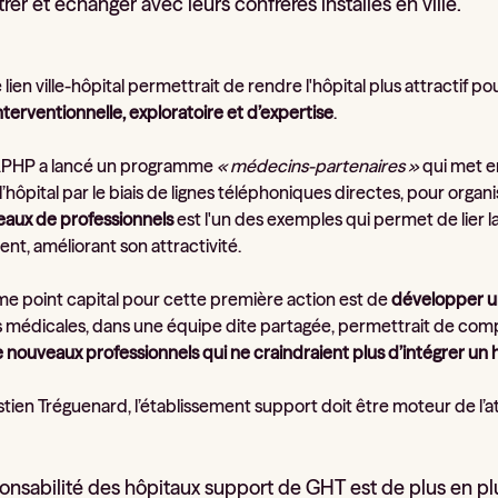
rer et échanger avec leurs confrères installés en ville.
e lien ville-hôpital permettrait de rendre l'hôpital plus attractif p
interventionnelle, exploratoire et d’expertise
.
'APHP a lancé un programme
« médecins-partenaires »
qui met e
l’hôpital par le biais de lignes téléphoniques directes, pour organ
eaux de professionnels
est l'un des exemples qui permet de lier la
nt, améliorant son attractivité.
e point capital pour cette première action est de
développer un
 médicales, dans une équipe dite partagée, permettrait de comp
e nouveaux professionnels qui ne craindraient plus d’intégrer un h
tien Tréguenard, l’établissement support doit être moteur de l’a
onsabilité des hôpitaux support de GHT est de plus en plu