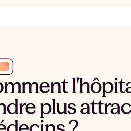
mment l'hôpital
ndre plus attrac
decins ?