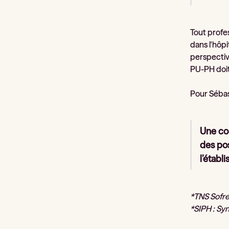
Tout profes
dans l'hôpi
perspective
PU-PH doit
Pour Sébas
Une com
des pos
l’étab
*TNS Sofre
*SIPH : Sy