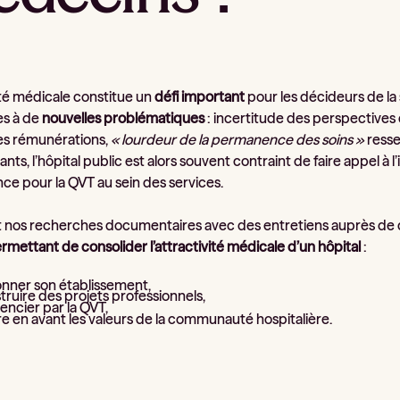
ité médicale constitue un
défi important
pour les décideurs de la
s à de
nouvelles problématiques
: incertitude des perspectives d’
des rémunérations,
« lourdeur de la permanence des soins »
resse
nts, l’hôpital public est alors souvent contraint de faire appel à 
ce pour la QVT au sein des services.
t nos recherches documentaires avec des entretiens auprès de d
rmettant de consolider l’attractivité médicale d’un hôpital
:
onner son établissement,
ruire des projets professionnels,
́rencier par la QVT,
e en avant les valeurs de la communauté hospitalière.