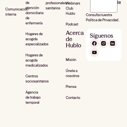
newsletter de
de
profesionales
Webinars
atención
sanitarios
Club
Hublo*
Comunicación
domiciliaria
Hublo
interna
Consulta nuestra
de
Política de Privacidad .
enfermería
Podcast
Acerca
Hogares de
Síguenos
de
acogida
Hublo
especializados
Hogares de
Misión
acogida
medicalizados
Únete a
nosotros
Centros
sociosanitarios
Prensa
Agencia
de trabajo
Contacto
temporal