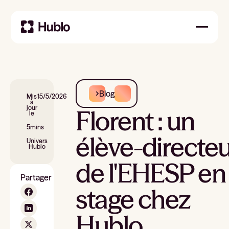
Blog
Mis
15/5/2026
à
jour
Florent : un
le
5
mins
élève-directe
Univers
Hublo
de l'EHESP en
Partager
stage chez
Hublo