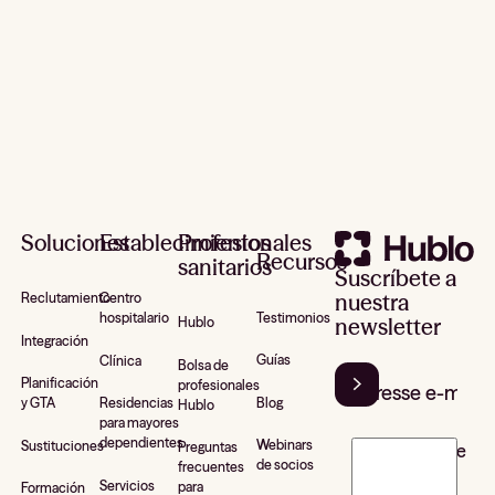
Pie de página
Soluciones
Establecimientos
Profesionales
Recursos
sanitarios
Suscríbete a
nuestra
Reclutamiento
Centro
Testimonios
hospitalario
newsletter
Hublo
Integración
Guías
Clínica
Bolsa de
Planificación
profesionales
Blog
y GTA
Residencias
Hublo
para mayores
dependientes
Webinars
Sustituciones
Preguntas
J’accepte de
de socios
frecuentes
recevoir la
Servicios
para
Formación