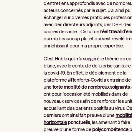
d'entretiens approfondis avec de nombre
acteurs concernés par le sujet. J'ai ainsi pu
échanger sur diverses pratiques profession
avec des directeurs adjoints, des DRH, des
cadres de santé... Ce fut un
réel travail d'e
qui m'a beaucoup plu, et qui s'est révélé trè
enrichissant pour ma propre expertise.
C'est Hublo qui m'a suggéré le thème de ce 
blanc, avec le contexte de la crise sanitaire 
la covid-19. En effet, le déploiement de la
plateforme #Renforts-Covid a entraîné de 
une
forte mobilité de nombreux soignants
,
ont pour l'occasion été mobilisés dans de
nouveaux services afin de renforcer les uni
accueillant des patients positifs au virus. C
derniers ont ainsi fait preuve d'une
mobilit
horizontale
ponctuelle
, les amenant à faire
preuve d'une forme de
polycompétence
p