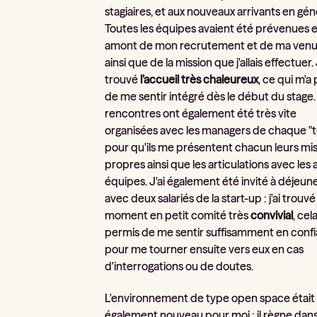
stagiaires, et aux nouveaux arrivants en gén
Toutes les équipes avaient été prévenues 
amont de mon recrutement et de ma venu
ainsi que de la mission que j'allais effectuer. 
trouvé
l’accueil très chaleureux
, ce qui m'a
de me sentir intégré dès le début du stage
rencontres ont également été très vite
organisées avec les managers de chaque "t
pour qu'ils me présentent chacun leurs mi
propres ainsi que les articulations avec les 
équipes. J'ai également été invité à déjeun
avec deux salariés de la start-up : j'ai trouv
moment en petit comité très
convivial
, cel
permis de me sentir suffisamment en conf
pour me tourner ensuite vers eux en cas
d'interrogations ou de doutes.
L'environnement de type open space était
également nouveau pour moi : il règne dan