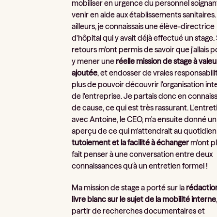
mobiliser en urgence du personnel soignan
venir en aide aux établissements sanitaires.
ailleurs, je connaissais une élève-directrice
d'hôpital qui y avait déjà effectué un stage.
retours m'ont permis de savoir que j'allais 
y mener une
réelle mission de stage à valeu
ajoutée
, et endosser de vraies responsabili
plus de pouvoir découvrir l'organisation int
de l'entreprise. Je partais donc en connai
de cause, ce qui est très rassurant. L'entret
avec Antoine, le CEO, m'a ensuite donné u
aperçu de ce qui m'attendrait au quotidien
tutoiement et la facilité à échanger
m'ont p
fait penser à une conversation entre deux
connaissances qu'à un entretien formel !
Ma mission de stage a porté sur la
rédactio
livre blanc sur le sujet de la mobilité interne
partir de recherches documentaires et