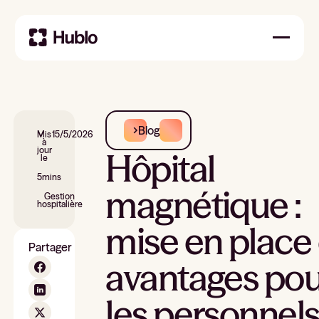
Blog
Mis
15/5/2026
à
jour
Hôpital
le
5
mins
magnétique :
Gestion
hospitalière
mise en place 
Partager
avantages pou
les personnel