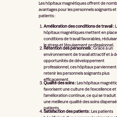
Les hôpitaux magnétiques offrent de nom
avantages pour les personnels soignants et 
patients :
Amélioration des conditions de travail :
L
hôpitaux magnétiques mettent en place
conditions de travail favorables, réduisan
le stress et l'épuisement professionnel.
Rétention des personnels :
Grâce à un
environnement de travail attractif et à d
opportunités de développement
professionnel, ces hôpitaux parviennent
retenir les personnels soignants plus
efficacement.
Qualité des soins :
Les hôpitaux magnéti
favorisent une culture de l'excellence et
l'amélioration continue, ce qui se traduit
une meilleure qualité des soins dispensé
patients.
Satisfaction des patients :
Les patients