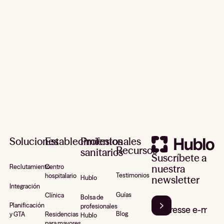
Pie de página
Soluciones
Establecimientos
Profesionales
Recursos
sanitarios
Suscríbete a
nuestra
Reclutamiento
Centro
Testimonios
hospitalario
newsletter
Hublo
Integración
Guías
Clínica
Bolsa de
Planificación
profesionales
Blog
y GTA
Residencias
Hublo
para mayores