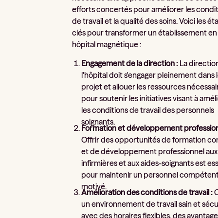
efforts concertés pour améliorer les condi
de travail et la qualité des soins. Voici les é
clés pour transformer un établissement en
hôpital magnétique :
Engagement de la direction :
La directio
l'hôpital doit s'engager pleinement dans 
projet et allouer les ressources nécessai
pour soutenir les initiatives visant à amél
les conditions de travail des personnels
soignants.
Formation et développement profession
Offrir des opportunités de formation co
et de développement professionnel aux
infirmières et aux aides-soignants est es
pour maintenir un personnel compétent
motivé.
Amélioration des conditions de travail :
C
un environnement de travail sain et sécu
avec des horaires flexibles, des avantag