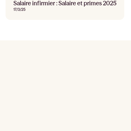
Salaire infirmier : Salaire et primes 2025
17/3/25
Reclute, sustituya y planifique ahora mismo
Solicitar una demostración