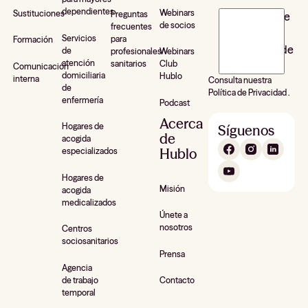
dependientes
Webinars
Sustituciones
Preguntas
J’accepte de
de socios
frecuentes
recevoir la
Servicios
para
Formación
newsletter de
de
profesionales
Webinars
atención
sanitarios
Club
Hublo*
Comunicación
domiciliaria
Hublo
interna
Consulta nuestra
de
Política de Privacidad .
enfermería
Podcast
Acerca
Hogares de
Síguenos
de
acogida
Hublo
especializados
Hogares de
Misión
acogida
medicalizados
Únete a
nosotros
Centros
sociosanitarios
Prensa
Agencia
de trabajo
Contacto
temporal