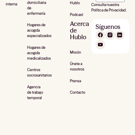
domiciliaria
Hublo
interna
Consulta nuestra
de
Política de Privacidad .
enfermería
Podcast
Acerca
Hogares de
Síguenos
de
acogida
Hublo
especializados
Hogares de
Misión
acogida
medicalizados
Únete a
nosotros
Centros
sociosanitarios
Prensa
Agencia
de trabajo
Contacto
temporal