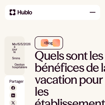
Blog
Mis
15/5/2026
à
jour
Quels sont les
le
5
mins
bénéfices de l
Gestion
hospitalière
vacation pour
Partager
les
établissement