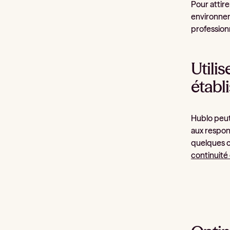
Pour attire
environneme
professionn
Utili
établ
Hublo peut 
aux respons
quelques cl
continuité