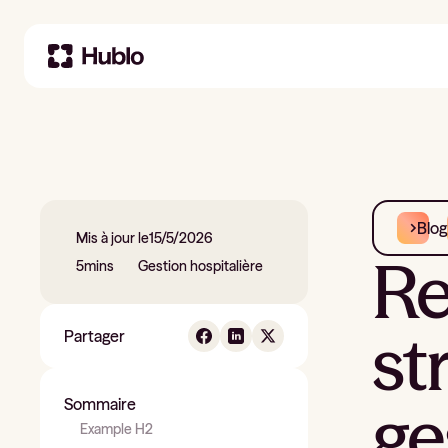
Blog
Mis à jour le
15/5/2026
Re
5
mins
Gestion hospitalière
st
Partager
ge
Sommaire
Example H2