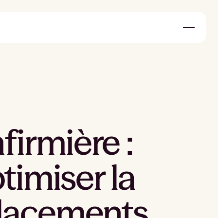
irmière :
timiser la
placements