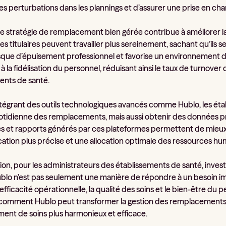
es perturbations dans les plannings et d’assurer une prise en cha
ne stratégie de remplacement bien gérée contribue à améliorer la 
res titulaires peuvent travailler plus sereinement, sachant qu’ils
risque d’épuisement professionnel et favorise un environnement de
 la fidélisation du personnel, réduisant ainsi le taux de turnover
ents de santé.
intégrant des outils technologiques avancés comme Hublo, les ét
otidienne des remplacements, mais aussi obtenir des données pr
es et rapports générés par ces plateformes permettent de mieux c
ication plus précise et une allocation optimale des ressources hu
ion, pour les administrateurs des établissements de santé, inve
o n’est pas seulement une manière de répondre à un besoin imm
’efficacité opérationnelle, la qualité des soins et le bien-être du
comment Hublo peut transformer la gestion des remplacements 
ent de soins plus harmonieux et efficace.