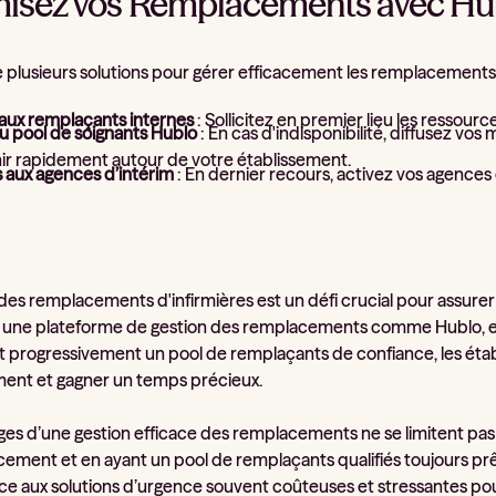
isez vos Remplacements avec Hublo
e plusieurs solutions pour gérer efficacement les remplacements 
 aux remplaçants internes
: Sollicitez en premier lieu les ressourc
u pool de soignants Hublo
: En cas d'indisponibilité, diffusez vos
nir rapidement autour de votre établissement.
 aux agences d’intérim
: En dernier recours, activez vos agences 
des remplacements d'infirmières est un défi crucial pour assurer 
nt une plateforme de gestion des remplacements comme Hublo, en 
t progressivement un pool de remplaçants de confiance, les éta
ent et gagner un temps précieux.
ges d’une gestion efficace des remplacements ne se limitent pas s
ement et en ayant un pool de remplaçants qualifiés toujours prêt
 aux solutions d’urgence souvent coûteuses et stressantes pou