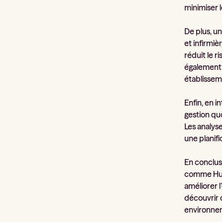
minimiser l
De plus, u
et infirmiè
réduit le 
également à
établissem
Enfin, en 
gestion qu
Les analys
une planif
En conclus
comme Hubl
améliorer l
découvrir 
environnem