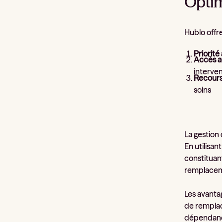
Optim
Hublo offr
Priorité
Accès a
interve
Recours
soins
La gestion 
En utilisa
constituan
remplacem
Les avanta
de remplac
dépendance