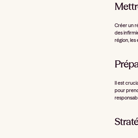
Mettr
Créer un r
des infirmi
région, les
Prépa
Il est cruc
pour prendr
responsabil
Straté