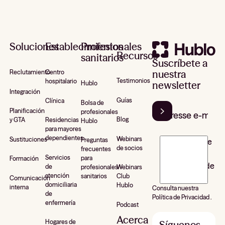
Pie de página
Soluciones
Establecimientos
Profesionales
Recursos
sanitarios
Suscríbete a
nuestra
Reclutamiento
Centro
Testimonios
hospitalario
newsletter
Hublo
Integración
Guías
Clínica
Bolsa de
Planificación
profesionales
Blog
y GTA
Residencias
Hublo
para mayores
dependientes
Webinars
Sustituciones
Preguntas
J’accepte de
de socios
frecuentes
recevoir la
Servicios
para
Formación
newsletter de
de
profesionales
Webinars
atención
sanitarios
Club
Hublo*
Comunicación
domiciliaria
Hublo
interna
Consulta nuestra
de
Política de Privacidad .
enfermería
Podcast
Acerca
Hogares de
Síguenos