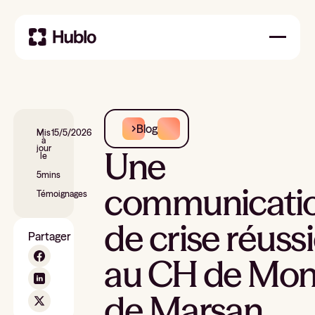
Blog
Mis
15/5/2026
à
jour
Une
le
5
mins
communicati
Témoignages
de crise réuss
Partager
au CH de Mon
de Marsan,