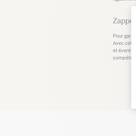
Zapper 
Pour garant
Avec cette 
et éventue
compétences