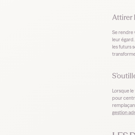
Attirer
Se rendre 
leur égard.
les futurs 
transforme
S’outil
Lorsque le
pour centra
remplaçant
gestion ad