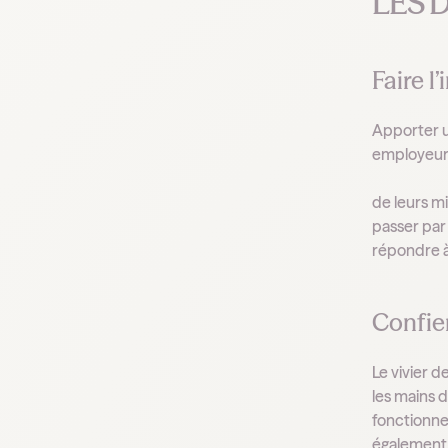
LES 
Faire l
Apporter un
employeurs
de leurs m
passer par 
répondre à
Confier
Le vivier d
les mains d
fonctionne
également à