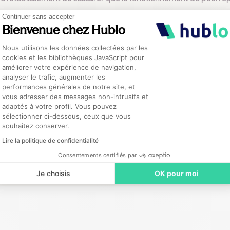
Continuer sans accepter
Bienvenue chez Hublo
l’évaluation des vacataires
Plateforme de Gestion du Consentement :
Nous utilisons les données collectées par les
cookies et les bibliothèques JavaScript pour
ir la qualité des soins, un système de suivi et d’évaluation cont
améliorer votre expérience de navigation,
stratégie, les chefs de service pourront plus facilement identifier
analyser le trafic, augmenter les
llement apporter des ajustements. Cette approche permet par ail
performances générales de notre site, et
Axeptio consent
 au fil des missions (via le feedback de leurs pairs) et ainsi d’am
vous adresser des messages non-intrusifs et
adaptés à votre profil. Vous pouvez
sélectionner ci-dessous, ceux que vous
souhaitez conserver.
Lire la politique de confidentialité
Consentements certifiés par
Je choisis
OK pour moi