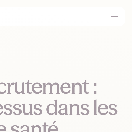
crutement :
essus dans les
e santé