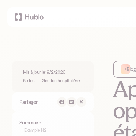
Blog
Mis à jour le
19/2/2026
Ap
5
mins
Gestion hospitalière
op
Partager
ét
Sommaire
Example H2