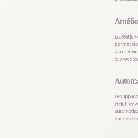
Amélio
La
gestion
permet de t
compétence
le process
Automa
Les applica
inclut l'en
automatisa
candidats e