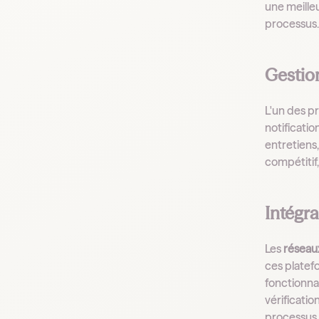
une meilleu
processus.
Gestio
L'un des p
notificati
entretiens
compétitif
Intégr
Les
réseau
ces platefo
fonctionnal
vérificati
processus 