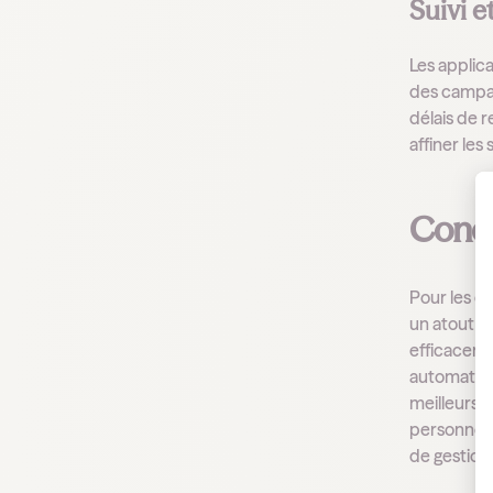
Suivi 
Les applic
des campag
délais de 
affiner le
Concl
Pour les d
un atout m
efficaceme
automatisan
meilleurs t
personnel 
de gestion