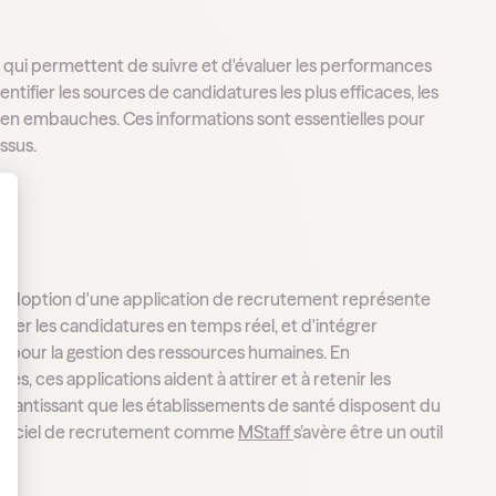
e qui permettent de suivre et d'évaluer les performances
ifier les sources de candidatures les plus efficaces, les
 en embauches. Ces informations sont essentielles pour
ssus.
 Personnalisez vos Options
 l'adoption d'une application de recrutement représente
rer les candidatures en temps réel, et d'intégrer
t pour la gestion des ressources humaines. En
s, ces applications aident à attirer et à retenir les
arantissant que les établissements de santé disposent du
n logiciel de recrutement comme
MStaff
s’avère être un outil