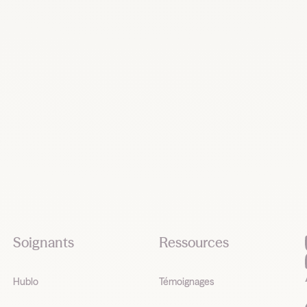
Recrutez, remplacez et planifiez dès
maintenant
Demander une démo
Soignants
Ressources
Hublo
Témoignages