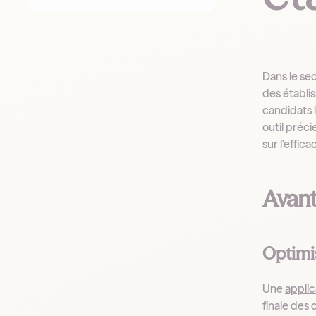
Dans le sec
des établi
candidats 
outil préci
sur l'effic
Avant
Optimi
Une
appli
finale des 