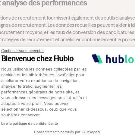
et analyse des performances
ations de recrutement fournissent également des outils d'analys
nes de recrutement. Les données recueillies peuvent aider à ident
recrutement moyens, et les taux de conversion des candidatures
s stratégies de recrutement et améliorer continuellement le proce
Continuer sans accepter
Bienvenue chez Hublo
usion
Plateforme de Gestion du Consentement :
Nous utilisons les données collectées par les
cookies et les bibliothèques JavaScript pour
améliorer votre expérience de navigation,
irections des ressources humaines des établissements de santé,
analyser le trafic, augmenter les
ajeur. Elle permet d'optimiser le processus de recrutement, de gé
performances générales de notre site, et
Axeptio consent
nt les réseaux sociaux dans la stratégie de recrutement. Un atou
vous adresser des messages non-intrusifs et
t les tâches administratives et en fournissant des analyses précise
adaptés à votre profil. Vous pouvez
sélectionner ci-dessous, ceux que vous
alents. Ainsi, elles contribuent à améliorer la
qualité des soins
en g
souhaitez conserver.
qualifié nécessaire pour répondre à leurs besoins. A ce titre, u
Lire la politique de confidentialité
 de choix pour mettre en avant ses offres d’emploi.
Consentements certifiés par