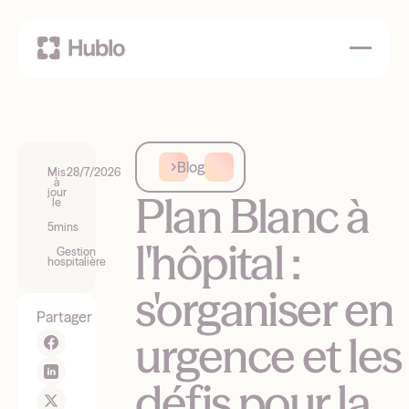
Blog
Mis
28/7/2026
à
jour
Plan Blanc à
le
5
mins
l'hôpital :
Gestion
hospitalière
s'organiser en
Partager
urgence et les
défis pour la