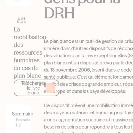
DRH
Livre
Blanc
La
mobilisation
Le
plan blanc
est un outil de gestion de cris
des
s’insère dans d’autres dispositifs de réponse
ressources
des situations sanitaires exceptionnelles (SS
humaines
plan blanc est un dispositif prévu par le dé
en cas de
du 13 novembre 2006, inscrit dans le code 
plan blanc
santé publique. C'est un élément fondame
Télécharger
gestion des crises de grande ampleur, rép
le livre
en Europe et dans les pays développés.
blanc
Ce dispositif prévoit une mobilisation imm
des moyens matériels et humains pour fair
Sommaire
à une augmentation soudaine et massive d
Example
H2
besoins de soins pour répondre à tous les 