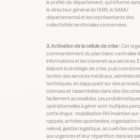
le préfet de département, qui informe sans 
le directeur général de l’ARS, le SAMU
départemental et les représentants des
collectivités territoriales concernées.
3. Activation de la cellule de crise :
Cet org
commandement du plan blanc centralise l
informations et les transmet aux services. E
élabore la stratégie de crise, puis coordon
l’action des services médicaux, administrati
techniques, en s’appuyant sur des procéd
connues et rassemblées dans des docume
facilement accessibles. Les problématique
opérationnelles à gérer sont multiples pen
cette étape : mobilisation RH (maintien sur s
rappels, arrivées spontanées, organisation 
relève), gestion logistique, accueil des vict
aux urgences et leur répartition dans les se