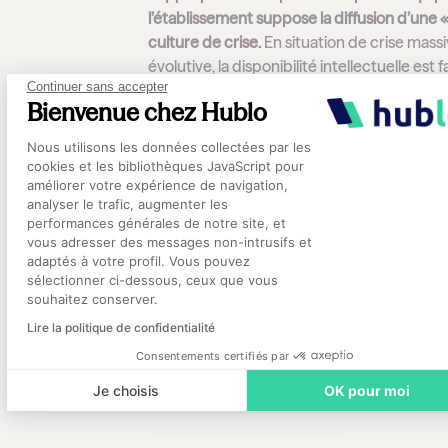
l’établissement suppose la diffusion d’une 
culture de crise.
En situation de crise massi
évolutive, la disponibilité intellectuelle est f
Continuer sans accepter
ce qui nécessite d’acquérir une formation
Bienvenue chez Hublo
préalable : pratique régulière d’exercices (
Plateforme de Gestion du Consentement
moins un par an), connaissance des fiches-
Nous utilisons les données collectées par les
réflexes individuelles, sensibilisation aux ri
cookies et les bibliothèques JavaScript pour
NRBC (Nucléaire, Radiologique, Bactériolo
améliorer votre expérience de navigation,
analyser le trafic, augmenter les
ou Chimique).
performances générales de notre site, et
Axeptio consent
Les personnels hospitaliers doivent pouvoi
vous adresser des messages non-intrusifs et
identifier leur mission, leur rôle et leur acti
adaptés à votre profil. Vous pouvez
sélectionner ci-dessous, ceux que vous
leurs domaines de compétences ou
souhaitez conserver.
d’intervention en sachant que le fonction
Lire la politique de confidentialité
normal de l’établissement est compromis.
Consentements certifiés par
Je choisis
OK pour moi