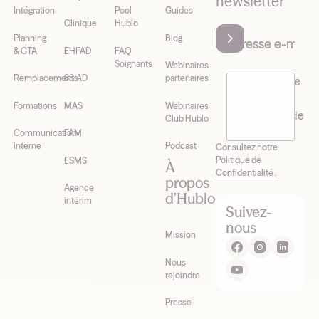
newsletter
Intégration
Pool
Guides
Clinique
Hublo
Planning
Blog
& GTA
EHPAD
FAQ
Soignants
Webinaires
Remplacements
SSIAD
partenaires
J’accepte de
recevoir la
Formations
MAS
Webinaires
newsletter de
Club Hublo
Hublo*
Communication
FAM
interne
Podcast
Consultez notre
Politique de
ESMS
À
Confidentialité .
propos
Agence
d’Hublo
intérim
Suivez-
nous
Mission
Nous
rejoindre
Presse