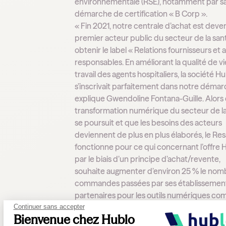
environnementale (RSE), notamment par s
démarche de certification « B Corp ».
« Fin 2021, notre centrale d’achat est deve
premier acteur public du secteur de la san
obtenir le label « Relations fournisseurs et 
responsables. En améliorant la qualité de vi
travail des agents hospitaliers, la société H
s’inscrivait parfaitement dans notre démar
explique Gwendoline Fontana-Guille. Alors 
transformation numérique du secteur de l
se poursuit et que les besoins des acteurs
deviennent de plus en plus élaborés, le Res
fonctionne pour ce qui concernant l’offre 
par le biais d’un principe d’achat/revente,
souhaite augmenter d’environ 25 % le nom
commandes passées par ses établissemen
partenaires pour les outils numériques c
Hublo. Un objectif ambitieux que la scale-u
Continuer sans accepter
Bienvenue chez Hublo
compte bien accompagner.