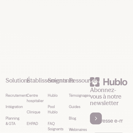
Footer
Solutions
Établissements
Soignants
Ressources
Abonnez-
vous à notre
Recrutement
Centre
Hublo
Témoignages
hospitalier
newsletter
Intégration
Pool
Guides
Clinique
Hublo
Planning
Blog
& GTA
EHPAD
FAQ
Soignants
Webinaires