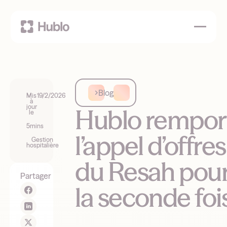
Blog
Mis
19/2/2026
à
jour
Hublo rempor
le
5
mins
l’appel d’offres
Gestion
hospitalière
du Resah pou
Partager
la seconde foi