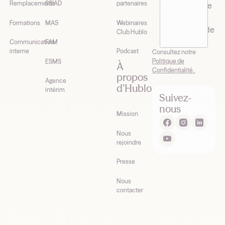
Remplacements
SSIAD
partenaires
J’accepte de
recevoir la
Formations
MAS
Webinaires
newsletter de
Club Hublo
Hublo*
Communication
FAM
interne
Podcast
Consultez notre
Politique de
ESMS
À
Confidentialité .
propos
Agence
d’Hublo
intérim
Suivez-
nous
Mission
Nous
rejoindre
Presse
Nous
contacter