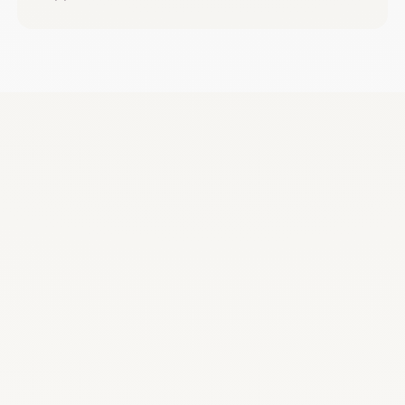
Recrutez, remplacez et planifiez dès
maintenant
Demander une démo