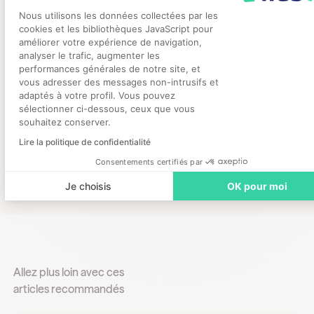
« En 2023, nous prévoyons de monter un p
Plateforme de Gestion du Consentement
Nous utilisons les données collectées par les
d’expertise pour permettre aux établisse
cookies et les bibliothèques JavaScript pour
de santé d’échanger sur leurs bonnes prat
améliorer votre expérience de navigation,
analyser le trafic, augmenter les
en matière de gestion du personnel, de
performances générales de notre site, et
Axeptio consent
recrutement, d’attractivité... », illustre Dor
vous adresser des messages non-intrusifs et
Gautier.
adaptés à votre profil. Vous pouvez
sélectionner ci-dessous, ceux que vous
souhaitez conserver.
Lire la politique de confidentialité
Consentements certifiés par
Je choisis
OK pour moi
Allez plus loin avec ces
articles recommandés