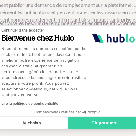
ent publier une demande de remplacement sur la plateforme. L
nément les notifications et peuvent accepter les missions en quel
sont comblés rapidement, minimisant ainsi l'impact sur la prise 
ntralise les besoins de remplacement et les diffuse efficacemen
re intégrés rapidement dans l'équipe sans perturber le flux de trav
Continuer sans accepter
itant la communication et la gestion des remplacements, Hublo co
Bienvenue chez Hublo
 continuent de recevoir les soins dont ils ont besoin, même en c
Plateforme de Gestion du Consentement :
t assurée, et les risques de compromis sur la sécurité des patient
Nous utilisons les données collectées par les
cookies et les bibliothèques JavaScript pour
améliorer votre expérience de navigation,
ation dans les soins de santé est essentielle pour garantir la qua
analyser le trafic, augmenter les
ignant-soigné. Elle joue un rôle crucial dans la coordination des so
performances générales de notre site, et
Axeptio consent
o facilitent cette communication, en aidant les managers de s
vous adresser des messages non-intrusifs et
enir un niveau élevé de soins, même en cas de défis inattendus.
adaptés à votre profil. Vous pouvez
sélectionner ci-dessous, ceux que vous
t des solutions innovantes, les établissements de santé peuvent a
souhaitez conserver.
 fournissent.
Lire la politique de confidentialité
Consentements certifiés par
Je choisis
OK pour moi