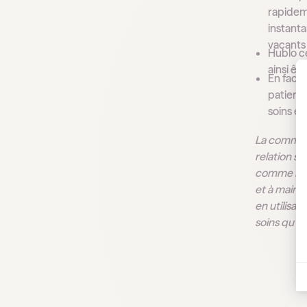
rapidem
instanta
vacants 
Hublo ce
ainsi êt
En facil
patients
soins es
La communic
relation so
comme Hubl
et à maint
en utilisan
soins qu'ils