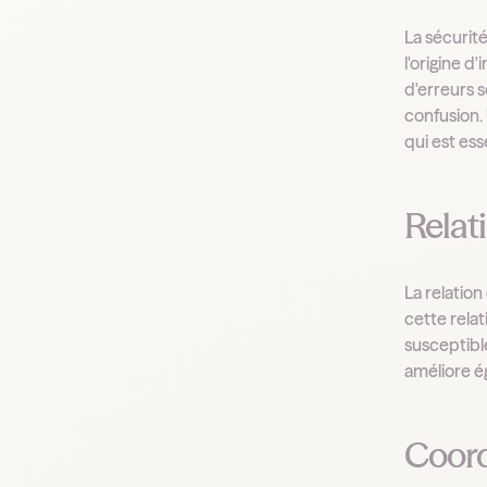
La sécurit
l'origine 
d'erreurs 
confusion.
qui est ess
Relat
La relatio
cette relat
susceptibl
améliore ég
Coord