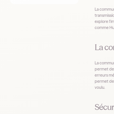
La communi
transmissio
explore l'
comme Hubl
La co
La communi
permet de 
erreurs mé
permet de 
voulu.
Sécur