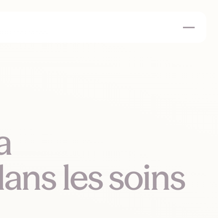
a
ns les soins