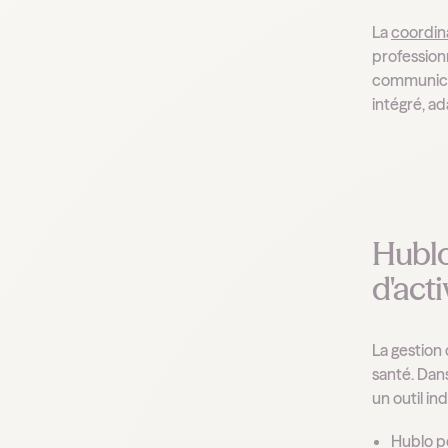
La
coordin
professionn
communicat
intégré, a
Hublo
d'acti
La gestion
santé. Dan
un outil i
Hublo p