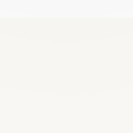
Recrutez, remplacez et planifiez dès
maintenant
Demander une démo