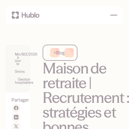
Blog
Mis
19/2/2026
à
jour
Maison de
le
5
mins
retraite |
Gestion
hospitalière
Recrutement 
Partager
stratégies et
bonnes