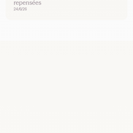
repensées
24/6/26
Recrutez, remplacez et planifiez dès
maintenant