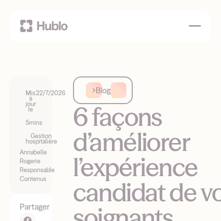
Blog
Mis
22/7/2026
à
jour
6 façons
le
5
mins
d’améliorer
Gestion
hospitalière
Annabelle
l’expérience
Rogerie
Responsable
Contenus
candidat de v
soignants
Partager