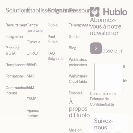
Solutions
Établissements
Soignants
Ressources
Abonnez-
vous à notre
Recrutement
Centre
Hublo
Témoignages
hospitalier
newsletter
Intégration
Pool
Guides
Clinique
Hublo
Planning
Blog
& GTA
EHPAD
FAQ
Soignants
Webinaires
Remplacements
SSIAD
partenaires
J’accepte de
recevoir la
Formations
MAS
Webinaires
newsletter de
Club Hublo
Hublo*
Communication
FAM
interne
Podcast
Consultez notre
Politique de
ESMS
À
Confidentialité .
propos
Agence
d’Hublo
intérim
Suivez-
nous
Mission