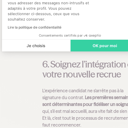
vous adresser des messages non-intrusifs et
de logement, de transport ou de garde
adaptés à votre profil. Vous pouvez
d'enfants. Proposez un accompagneme
sélectionner ci-dessous, ceux que vous
simple : informations sur le marché locat
souhaitez conserver.
local, partenariats avec des services de
Lire la politique de confidentialité
mobilité ou des crèches, flexibilité sur la
Consentements certifiés par
de prise de poste. Ce petit coup de po
Je choisis
OK pour moi
peut débloquer un recrutement.
6. Soignez l’intégration
votre nouvelle recrue
L'expérience candidat ne s'arrête pas à la
signature du contrat.
Les premières semai
sont déterminantes pour fidéliser un soign
qui, s’il est mal accueilli, aura vite fait de s’en 
Et là, c’est tout le processus de recrutement
faut recommencer.