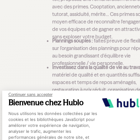
avec des primes. Cooptation, anciennet
tutorat, assiduité, mérite… Ces primes s
moyen efficace de reconnaître l'engag
de vos équipes et de gagner en attractiv
sans exploser votre budget.
Plannings souples :
faites preuve de flexib
sur l’organisation des plannings pour ré
au besoin grandissant d'équilibre vie
professionnelle / vie personnelle.
Investissez dans la qualité de vie au travai
matériel de qualité et en quantités suffi
espaces et temps de repos aménagés,
restauration à prix réduit, organisation d
Continuer sans accepter
moments « bien-être » (comme des ma
Bienvenue chez Hublo
par exemple), prévention des TMS… Aut
Plateforme de Gestion du Consentement
d’efforts de QVCT qui ne passent pas in
Nous utilisons les données collectées par les
aux yeux des candidats.
cookies et les bibliothèques JavaScript pour
Facilitez l'installation de vos futurs
améliorer votre expérience de navigation,
collaborateurs :
un candidat peut renon
analyser le trafic, augmenter les
performances générales de notre site, et
pour des raisons pratico-pratiques : diff
Axeptio consent