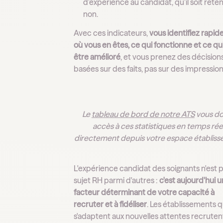
d’expérience au candidat, qu’il soit rete
non.
Avec ces indicateurs,
vous identifiez rapi
où vous en êtes, ce qui fonctionne et ce qui
être amélioré
, et vous prenez des décision
basées sur des faits, pas sur des impression
Le
tableau de bord de notre ATS
vous d
accès à ces statistiques en temps réel
directement depuis votre espace établiss
L'expérience candidat des soignants n'est p
sujet RH parmi d'autres :
c'est aujourd'hui u
facteur déterminant de votre capacité à
recruter et à fidéliser
. Les établissements q
s'adaptent aux nouvelles attentes recruten