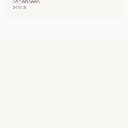
repensées
24/6/26
Recrutez, remplacez et planifiez dès
maintenant