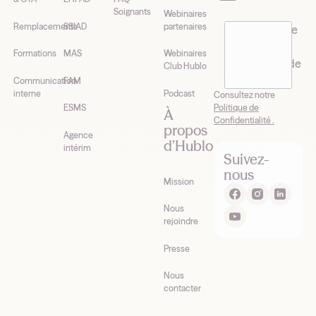
Soignants
Webinaires
Remplacements
SSIAD
partenaires
J’accepte de
recevoir la
Formations
MAS
Webinaires
newsletter de
Club Hublo
Hublo*
Communication
FAM
interne
Podcast
Consultez notre
Politique de
ESMS
À
Confidentialité .
propos
Agence
d’Hublo
intérim
Suivez-
nous
Mission
Nous
rejoindre
Presse
Nous
contacter