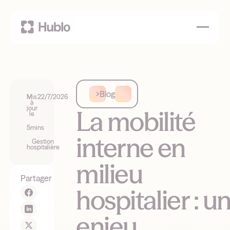
Blog
Mis
22/7/2026
à
jour
La mobilité
le
5
mins
interne en
Gestion
hospitalière
milieu
Partager
hospitalier : u
enjeu