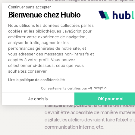
l’oral...) et les aider à postuler lorsque des 
Continuer sans accepter
Bienvenue chez Hublo
deviennent vacants.
Plateforme de Gestion du Consentement
Nous utilisons les données collectées par les
cookies et les bibliothèques JavaScript pour
améliorer votre expérience de navigation,
Les professionnels de
analyser le trafic, augmenter les
santé : acteurs du proje
performances générales de notre site, et
Axeptio consent
vous adresser des messages non-intrusifs et
adaptés à votre profil. Vous pouvez
sélectionner ci-dessous, ceux que vous
Les professionnels de santé doivent d'abor
souhaitez conserver.
informés des accompagnements proposés
Lire la politique de confidentialité
l'établissement, afin de pouvoir chercher à
Consentements certifiés par
profiter. C'est la raison pour laquelle
la
communication doit être le plus claire et
Je choisis
OK pour moi
transparente possible
: la charte de mobili
devrait être accessible de manière matériel
digitale, les ateliers devraient faire l'objet d
communication interne, etc.