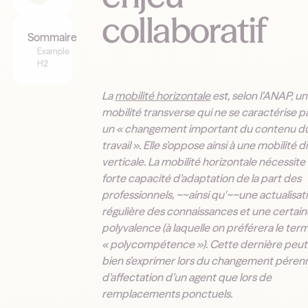
collaboratif
Sommaire
Example
H2
La
mobilité horizontale
est, selon l’ANAP, u
mobilité transverse qui ne se caractérise p
un « changement important du contenu d
travail ». Elle s’oppose ainsi à une mobilité d
verticale. La mobilité horizontale nécessite
forte capacité d’adaptation de la part des
professionnels, ~~ainsi qu'~~une actualisat
régulière des connaissances et une certai
polyvalence (à laquelle on préférera le ter
« polycompétence »). Cette dernière peut 
bien s’exprimer lors du changement péren
d’affectation d’un agent que lors de
remplacements ponctuels.