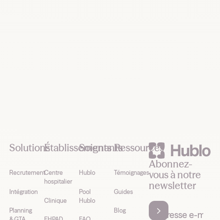
Demander une démo
Footer
Solutions
Établissements
Soignants
Ressources
Abonnez-
vous à notre
Recrutement
Centre
Hublo
Témoignages
hospitalier
newsletter
Intégration
Pool
Guides
Clinique
Hublo
Planning
Blog
& GTA
EHPAD
FAQ