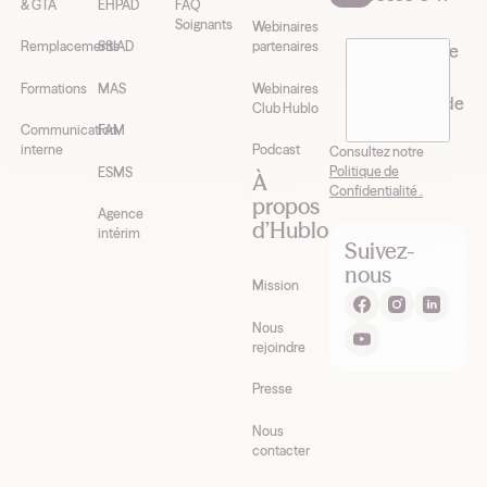
& GTA
EHPAD
FAQ
Soignants
Webinaires
Remplacements
SSIAD
partenaires
J’accepte de
recevoir la
Formations
MAS
Webinaires
newsletter de
Club Hublo
Hublo*
Communication
FAM
interne
Podcast
Consultez notre
Politique de
ESMS
À
Confidentialité .
propos
Agence
d’Hublo
intérim
Suivez-
nous
Mission
Nous
rejoindre
Presse
Nous
contacter