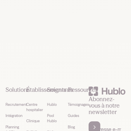
Demander une démo
Footer
Solutions
Établissements
Soignants
Ressources
Abonnez-
vous à notre
Recrutement
Centre
Hublo
Témoignages
hospitalier
newsletter
Intégration
Pool
Guides
Clinique
Hublo
Planning
Blog