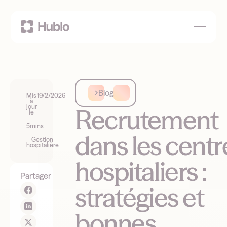
Blog
Mis
19/2/2026
à
jour
Recrutement
le
5
mins
dans les centr
Gestion
hospitalière
hospitaliers :
Partager
stratégies et
bonnes