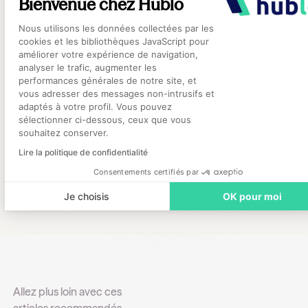
Bienvenue chez Hublo
meilleurs talents. En créant des offres d'em
Plateforme de Gestion du Consentement
Nous utilisons les données collectées par les
attractives, en utilisant des canaux de
cookies et les bibliothèques JavaScript pour
recrutement modernes et en mettant en 
améliorer votre expérience de navigation,
un processus de sélection rigoureux, les
analyser le trafic, augmenter les
directions des ressources humaines peuv
performances générales de notre site, et
Axeptio consent
vous adresser des messages non-intrusifs et
surmonter les défis du recrutement et garan
adaptés à votre profil. Vous pouvez
qualité des soins offerts aux patients.
sélectionner ci-dessous, ceux que vous
souhaitez conserver.
Lire la politique de confidentialité
Consentements certifiés par
Je choisis
OK pour moi
Allez plus loin avec ces
articles recommandés