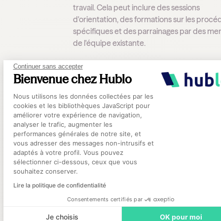
travail. Cela peut inclure des sessions
d'orientation, des formations sur les procé
spécifiques et des parrainages par des m
de l'équipe existante.
Continuer sans accepter
Bienvenue chez Hublo
Plateforme de Gestion du Consentement
Favoriser une communicati
Nous utilisons les données collectées par les
ouverte et transparente
cookies et les bibliothèques JavaScript pour
améliorer votre expérience de navigation,
analyser le trafic, augmenter les
La communication est la clé du succès dans
performances générales de notre site, et
Axeptio consent
gestion des soignants vacataires. Il est imp
vous adresser des messages non-intrusifs et
adaptés à votre profil. Vous pouvez
de maintenir une communication ouverte 
sélectionner ci-dessous, ceux que vous
transparente avec les vacataires pour s'ass
souhaitez conserver.
qu'ils sont bien informés de leurs responsab
Lire la politique de confidentialité
et des attentes de l'établissement.
Consentements certifiés par
Je choisis
OK pour moi