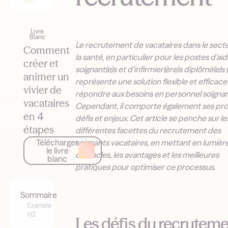
Livre
Blanc
Le recrutement de vacataires dans le sect
Comment
la santé, en particulier pour les postes d'ai
créer et
soignant(e)s et d'infirmier(ère)s diplômé(e)s
animer un
représente une solution flexible et efficac
vivier de
répondre aux besoins en personnel soignan
vacataires
Cependant, il comporte également ses pr
en 4
défis et enjeux. Cet article se penche sur le
étapes
différentes facettes du recrutement des
soignants vacataires, en mettant en lumière
Télécharger
le livre
obstacles, les avantages et les meilleures
blanc
pratiques pour optimiser ce processus.
Sommaire
Example
H2
Les défis du recrutem