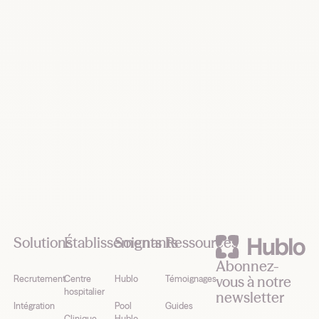
Demander une démo
Footer
Solutions
Établissements
Soignants
Ressources
Abonnez-
vous à notre
Recrutement
Centre
Hublo
Témoignages
hospitalier
newsletter
Intégration
Pool
Guides
Clinique
Hublo