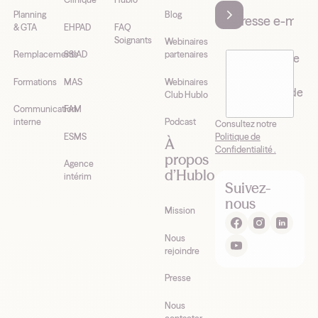
Planning
Blog
& GTA
EHPAD
FAQ
Soignants
Webinaires
Remplacements
SSIAD
partenaires
J’accepte de
recevoir la
Formations
MAS
Webinaires
newsletter de
Club Hublo
Hublo*
Communication
FAM
interne
Podcast
Consultez notre
Politique de
ESMS
À
Confidentialité .
propos
Agence
d’Hublo
intérim
Suivez-
nous
Mission
Nous
rejoindre
Presse
Nous