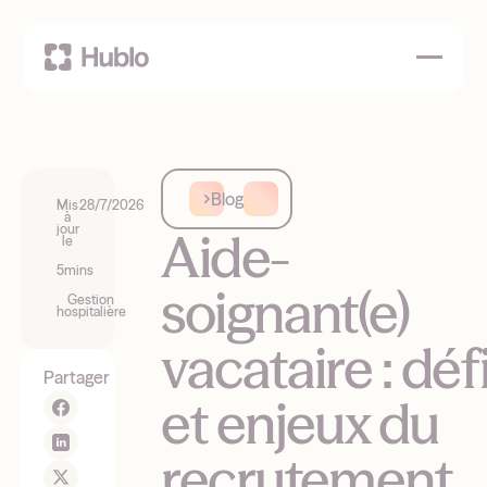
Blog
Mis
28/7/2026
à
jour
Aide-
le
5
mins
soignant(e)
Gestion
hospitalière
vacataire : déf
Partager
et enjeux du
recrutement