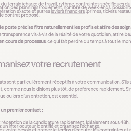
té du terrain (charge de travail, rythme, contraintes spécifiques du 
isation des plannings (roulement, nombre de week-ends, possibil
nération exacte et autres
leviers financiers
(primes, tickets restau
 de contrat proposé.
e poste précise filtre naturellement les profils et attire des soigna
transparence vis-à-vis de la réalité de votre quotidien, attire
en cours de processus
, ce qui fait perdre du temps à tout le mo
manisez votre recrutement
ts sont particulièrement réceptifs à votre communication. S'ils 
t, comme nous le disions plus tôt, de préférence rapidement. Sin
e ou lors d’un entretien, est essentiel.
 un premier contact :
 réception de la candidature rapidement, idéalement sous 48h,
 un interlocuteur identifié et organisez l’échange,
z votre besoin et prenez le temps d'écouter les contraintes et 