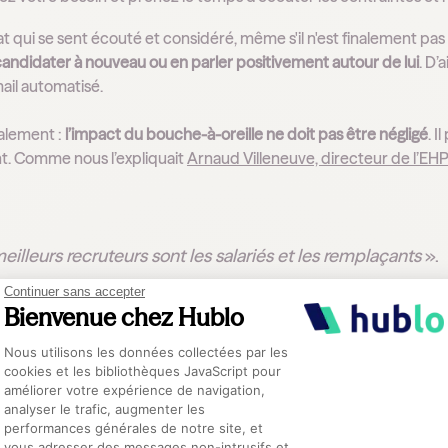
t qui se sent écouté et considéré, même s'il n'est finalement p
candidater à nouveau ou en parler positivement autour de lui
. D’
ail automatisé.
alement :
l’impact du bouche-à-oreille ne doit pas être négligé
. I
. Comme nous l’expliquait
Arnaud Villeneuve, directeur de l’E
eilleurs recruteurs sont les salariés et les remplaçants
».
Continuer sans accepter
Bienvenue chez Hublo
ser ce phénomène à votre avantage
, et en plus d’une communicati
Plateforme de Gestion du Consentement :
 (auprès de votre Maire, des associations locales, en participan
Nous utilisons les données collectées par les
cookies et les bibliothèques JavaScript pour
 dans les lycées) et en ligne (site internet à jour, présence sur les
améliorer votre expérience de navigation,
analyser le trafic, augmenter les
ment,
ces efforts participent à la bonne réputation de votre stru
performances générales de notre site, et
Axeptio consent
vous adresser des messages non-intrusifs et