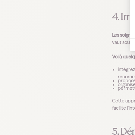
4. Im
Les soignan
vaut souven
Voilà quelq
intégrez
recomman
proposez
organise
permett
Cette appr
facilite l’
5. Dé