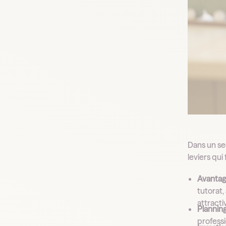
Dans un sec
leviers qui
Avantage
tutorat
attracti
Planning
professi