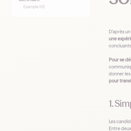
Example H2
D’après u
une expéri
concluante
Pour se dém
communique
donner les
pour trans
1. Si
Les candid
Entre deux 