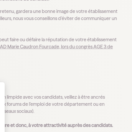
as retenu, gardera une bonne image de votre établissement
ailleurs, nous vous conseillons d’éviter de communiquer un
l peut faire ou défaire la réputation de votre établissement
HPAD Marie Caudron Fourcade, lors du congrès AGE 3 de
on limpide avec vos candidats, veillez à être ancrés
 Personnalisez vos Options
t aux forums de l’emploi de votre département ou en
 réseaux sociaux).
cture et donc, à votre attractivité auprès des candidats.