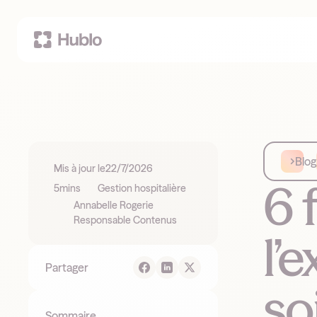
Blog
Mis à jour le
22/7/2026
6 
5
mins
Gestion hospitalière
Annabelle Rogerie
Responsable Contenus
l’
Partager
so
Sommaire