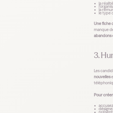
la réali
l'organ
la rému
le type
Une fiche d
manque de 
abandons 
3. Hu
Les candida
nouvelles
e
téléphoniqu
Pour créer
accusez
désignez
présente