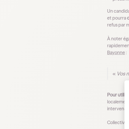
Un candida
et pourra
refus par m
À noter ég
rapidement
Bayonne
:
«
Vos m
Pour utili
localement
intervenant
Collective