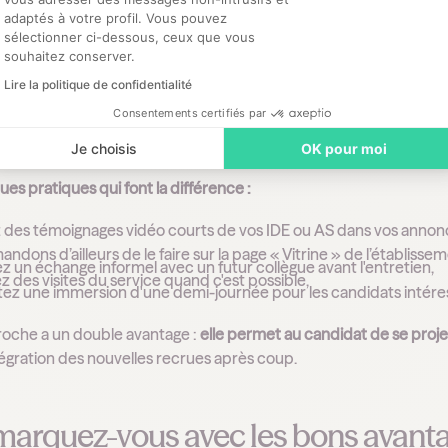
adaptés à votre profil. Vous pouvez
sélectionner ci-dessous, ceux que vous
pliquez et formez les équipes opér
souhaitez conserver.
Lire la politique de confidentialité
ts font davantage confiance à leurs pairs qu'à une fiche de poste
Consentements certifiés par
t mieux qu'un long discours institutionnel.
Je choisis
OK pour moi
ues pratiques qui font la différence :
 des témoignages vidéo courts de vos IDE ou AS dans vos annonce
dons d’ailleurs de le faire sur la page « Vitrine » de l’établissem
 un échange informel avec un futur collègue avant l'entretien,
z des visites du service quand c'est possible,
ez une immersion d'une demi-journée pour les candidats intére
oche a un double avantage :
elle permet au candidat de se proje
intégration des nouvelles recrues après coup.
marquez-vous avec les bons avant