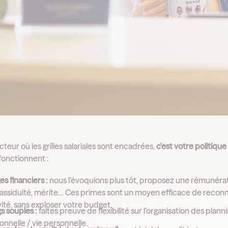
teur où les grilles salariales sont encadrées,
c'est votre politique
 fonctionnent :
s financiers :
nous l’évoquions plus tôt, proposez une rémunéra
, assiduité, mérite… Ces primes sont un moyen efficace de recon
vité, sans exploser votre budget.
s souples :
faites preuve de flexibilité sur l’organisation des pla
onnelle / vie personnelle.