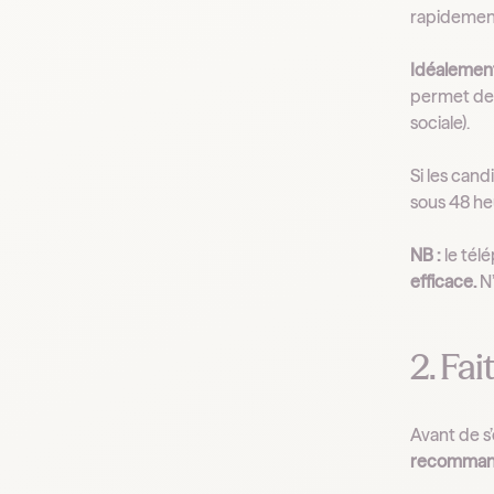
rapidement
Idéalement
permet de c
sociale).
Si les can
sous 48 he
NB :
le télé
efficace.
N’
2. Fa
Avant de s’
recommando