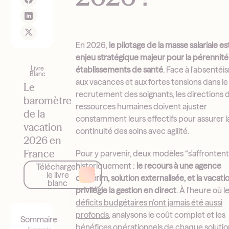
En 2026,
le pilotage de la masse salariale es
enjeu stratégique majeur pour la pérennité
établissements de santé
. Face à l'absentéi
Livre
Blanc
aux vacances et aux fortes tensions dans le
Le
recrutement des soignants, les directions 
baromètre
ressources humaines doivent ajuster
de la
constamment leurs effectifs pour assurer l
vacation
continuité des soins avec agilité.
2026 en
France
Pour y parvenir, deux modèles “s'affrontent
historiquement :
le recours à une agence
Télécharger
le livre
d'intérim, solution externalisée, et la vacatio
blanc
privilégie la gestion en direct
. À l'heure où
l
déficits budgétaires n’ont jamais été aussi
profonds
, analysons le coût complet et les
Sommaire
bénéfices opérationnels de chaque solutio