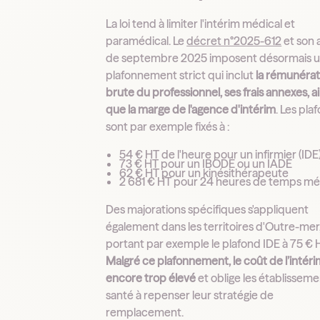
La loi tend à limiter l'intérim médical et
paramédical. Le
décret n°2025-612
et son 
de septembre 2025 imposent désormais 
plafonnement strict qui inclut
la rémunérat
brute du professionnel, ses frais annexes, ai
que la marge de l'agence d'intérim
. Les pla
sont par exemple fixés à :
54 € HT de l'heure pour un infirmier (IDE
73 € HT pour un IBODE ou un IADE
62 € HT pour un kinésithérapeute
2 681 € HT pour 24 heures de temps méd
Des majorations spécifiques s'appliquent
également dans les territoires d'Outre-mer
portant par exemple le plafond IDE à 75 € 
Malgré ce plafonnement, le coût de l’intéri
encore trop élevé
et oblige les établissem
santé à repenser leur stratégie de
remplacement.