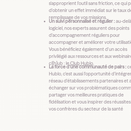
s'approprient l'outil sans friction, ce qui
d'obtenir un effet immédiat sur le taux d
remplissage de vos missions.
Un suivi personnalisé et régulier :
au-delà
logiciel, nos experts assurent des points
d'accompagnement réguliers pour
accompagner et améliorer votre utilisati
Vous bénéficiez également d'un accès
privilégié aux ressources et aux webinai
cl[h]ub : le
Club Hublo
.
La force d'une communauté de pairs :
c
Hublo, c'est aussi l'opportunité d'intégre
réseau d'établissements partenaires et a
échanger sur vos problématiques com
partager vos meilleures pratiques de
fidélisation et vous inspirer des réussite
vos confrères du secteur de la santé