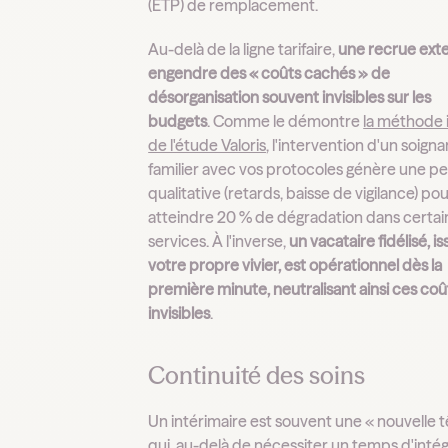
(ETP) de remplacement.
Au-delà de la ligne tarifaire,
une recrue ext
engendre des « coûts cachés » de
désorganisation souvent invisibles sur les
budgets
. Comme le démontre
la méthode 
de l'étude Valoris
, l'intervention d'un soign
familier avec vos protocoles génère une pe
qualitative (retards, baisse de vigilance) po
atteindre 20 % de dégradation dans certai
services. À l'inverse,
un vacataire fidélisé, i
votre propre vivier, est opérationnel dès la
première minute, neutralisant ainsi ces coû
invisibles
.
Continuité des soins
Un intérimaire est souvent une « nouvelle t
qui, au-delà de nécessiter un temps d'inté