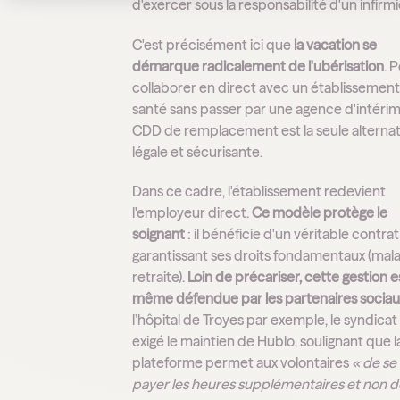
d'exercer sous la responsabilité d'un infirmi
C'est précisément ici que
la vacation se
démarque radicalement de l'ubérisation
. 
collaborer en direct avec un établissemen
santé sans passer par une agence d'intérim,
CDD de remplacement est la seule alternat
légale et sécurisante.
Dans ce cadre, l'établissement redevient
l'employeur direct.
Ce modèle protège le
soignant
: il bénéficie d'un véritable contrat
garantissant ses droits fondamentaux (mala
retraite).
Loin de précariser, cette gestion e
même défendue par les partenaires sociaux
l’hôpital de Troyes par exemple, le syndicat
exigé le maintien de Hublo, soulignant que l
plateforme permet aux volontaires
« de se 
payer les heures supplémentaires et non d