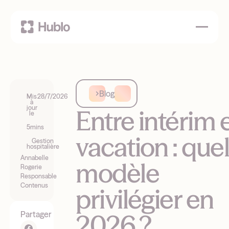
Blog
Mis
28/7/2026
à
jour
Entre intérim 
le
5
mins
vacation : que
Gestion
hospitalière
Annabelle
modèle
Rogerie
Responsable
Contenus
privilégier en
2026 ?
Partager