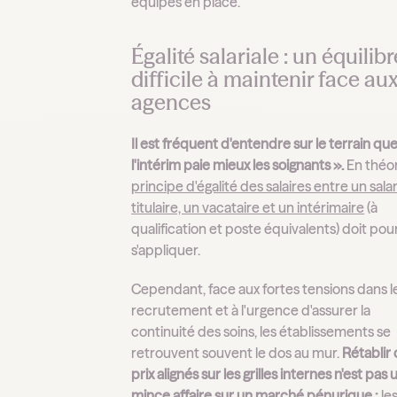
équipes en place.
Égalité salariale : un équilibr
difficile à maintenir face au
agences
Il est fréquent d'entendre sur le terrain que
l'intérim paie mieux les soignants ».
En théori
principe d'égalité des salaires entre un sala
titulaire, un vacataire et un intérimaire
(à
qualification et poste équivalents) doit pou
s'appliquer.
Cependant, face aux fortes tensions dans l
recrutement et à l'urgence d'assurer la
continuité des soins, les établissements se
retrouvent souvent le dos au mur.
Rétablir
prix alignés sur les grilles internes n'est pas
mince affaire sur un marché pénurique :
le