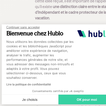
cette idée reçue, il est important de rappe
qu’il existe
une distinction claire entre le st
d'indépendant et le cadre protecteur de l
vacation
.
Continuer sans accepter
À la faveur des crises sanitaires, certaines
Bienvenue chez Hublo
initiatives ont encouragé les soignants à
ad
Plateforme de Gestion du Consentement
le statut d'auto-entrepreneur pour des mis
Nous utilisons les données collectées par les
courtes
, faisant craindre une « ubérisation 
cookies et les bibliothèques JavaScript pour
améliorer votre expérience de navigation,
santé.
analyser le trafic, augmenter les
performances générales de notre site, et
Axeptio consent
Or,
ce statut d'auto-entrepreneur
, parfois
vous adresser des messages non-intrusifs et
plébiscité pour sa souplesse,
fait l'objet d'u
adaptés à votre profil. Vous pouvez
juridique pointé par le gouvernement
. Fin 
sélectionner ci-dessous, ceux que vous
souhaitez conserver.
les ministres Élisabeth Borne et Olivier Vér
alertaient les ARS sur le «
caractère
Lire la politique de confidentialité
potentiellement frauduleux
» de ce monta
Consentements certifiés par
statut est d'ailleurs formellement interdit p
Je choisis
OK pour moi
aides-soignants
, dont la profession exige