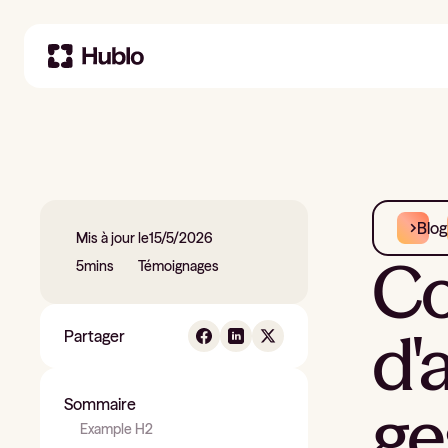
Blog
Mis à jour le
15/5/2026
Co
5
mins
Témoignages
d'
Partager
ge
Sommaire
Example H2