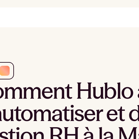
mment Hublo 
automatiser et d
stion RH à la M