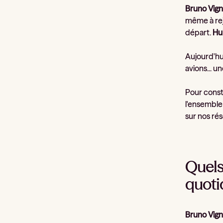
Bruno Vign
même à rej
départ.
Hu
Aujourd'hu
avions... u
Pour const
l'ensemble
sur nos rés
Quels 
quoti
Bruno Vign