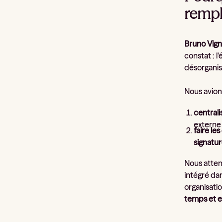
rempl
Bruno Vign
constat : 
désorganis
Nous avio
centrali
externe 
faire le
signatu
Nous atten
intégré da
organisatio
temps et 