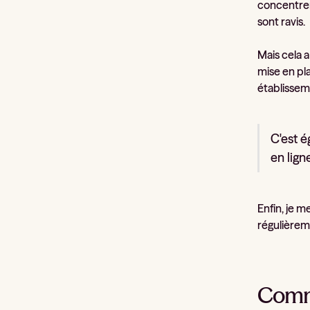
concentrer 
sont ravis.
Mais cela a
mise en pl
établissem
C'est é
en lign
Enfin, je 
régulièrem
Comme