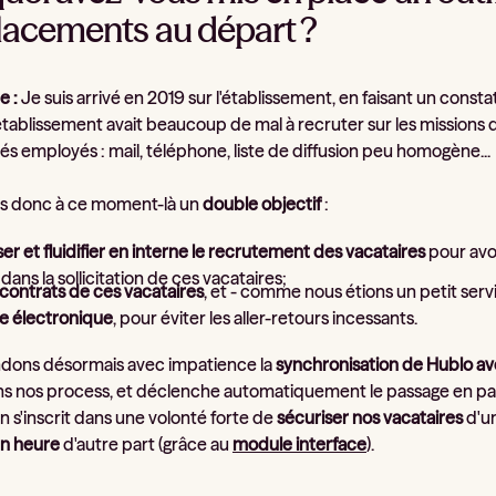
acements au départ ?
e :
Je suis arrivé en 2019 sur l'établissement, en faisant un const
l'établissement avait beaucoup de mal à recruter sur les missi
és employés : mail, téléphone, liste de diffusion peu homogène...
ns donc à ce moment-là un
double objectif
:
ser et fluidifier en interne le recrutement des vacataires
pour avoi
dans la sollicitation de ces vacataires;
s contrats de ces vacataires
, et - comme nous étions un petit serv
re électronique
, pour éviter les aller-retours incessants.
dons désormais avec impatience la
synchronisation de Hublo ave
ns nos process, et déclenche automatiquement le passage en pai
n s'inscrit dans une volonté forte de
sécuriser nos vacataires
d'un
en heure
d'autre part (grâce au
module interface
).