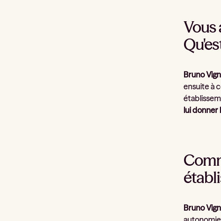
Vous 
Qu'est
Bruno Vign
ensuite à c
établissem
lui donner 
Comme
établ
Bruno Vign
autonomie