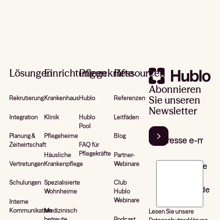
Footer
Lösungen
Einrichtungen
Pflegekräfte
Ressourcen
Abonnieren
Sie unseren
Rekrutierung
Krankenhaus
Hublo
Referenzen
Newsletter
Integration
Klinik
Hublo
Leitfäden
Pool
Planung &
Pflegeheime
Blog
Zeitwirtschaft
FAQ für
Pflegekräfte
Häusliche
Partner-
Vertretungen
Krankenpflege
Webinare
J’accepte de
recevoir la
Schulungen
Spezialisierte
Club
newsletter de
Wohnheime
Hublo
Hublo*
Webinare
Interne
Kommunikation
Medizinisch
Lesen Sie unsere
betreute
Podcast