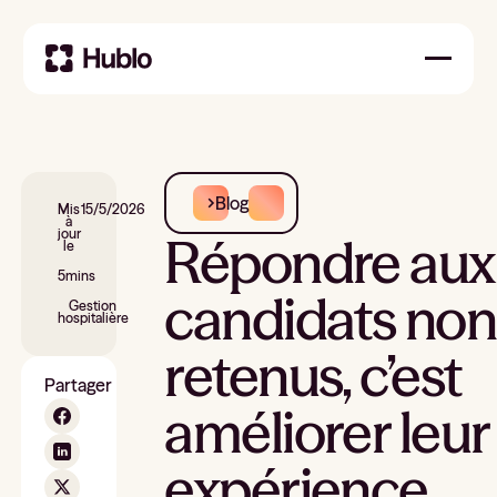
Blog
Mis
15/5/2026
à
jour
Répondre aux
le
5
mins
candidats non
Gestion
hospitalière
retenus, c’est
Partager
améliorer leur
expérience