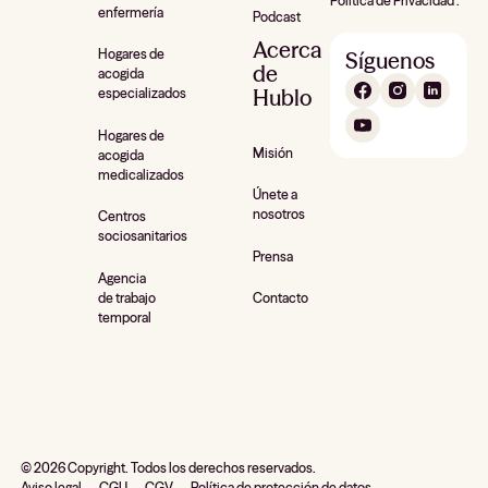
Política de Privacidad .
enfermería
Podcast
Acerca
Hogares de
Síguenos
de
acogida
Hublo
especializados
Hogares de
Misión
acogida
medicalizados
Únete a
nosotros
Centros
sociosanitarios
Prensa
Agencia
de trabajo
Contacto
temporal
©
2026
Copyright. Todos los derechos reservados.
Aviso legal
CGU
CGV
Política de protección de datos