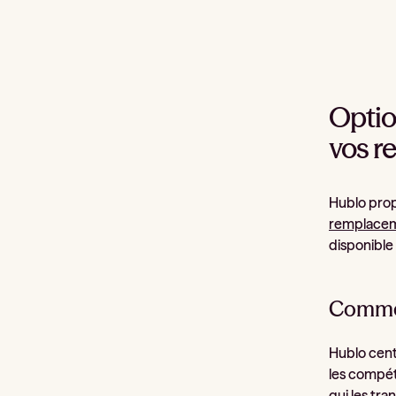
Option
vos 
Hublo prop
remplace
disponible 
Commen
Hublo cent
les compéte
qui les tra