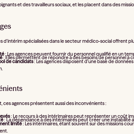
oignants et des travailleurs sociaux, et les placent dans des mis
ges
 d'intérim spécialisées dans le secteur médico-social offrent pl
té
: Les agences peuvent fournir du personnel qualifié en un temp
té
: Elles permettent de répondre à des besoins de personnel à 
ool de candidats
: Les agences disposent d'une base de données 
m.
énients
 ces agences présentent aussi des inconvénients :
levés
: Le recours à des intérimaires peut représenter un coût im
té
: La dépendance à des intérimaires peut créer une instabilité a
ent limité
: Les intérimaires, étant souvent sur des missions cou
ent.