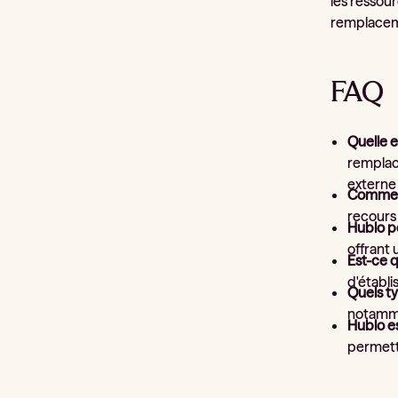
les ressou
remplaceme
FAQ
Quelle e
remplac
externe
Comment 
recours 
Hublo p
offrant
Est-ce q
d'établi
Quels ty
notamme
Hublo es
permetta