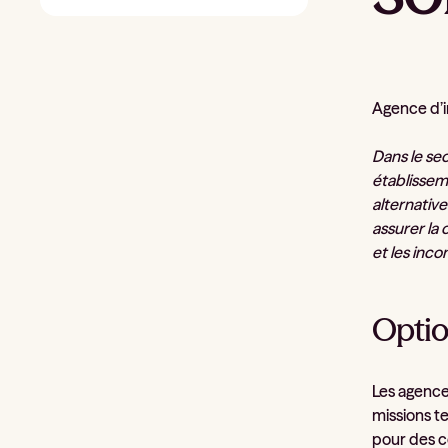
Agence d’in
Dans le se
établissem
alternativ
assurer la
et les inco
Optio
Les agences
missions t
pour des c