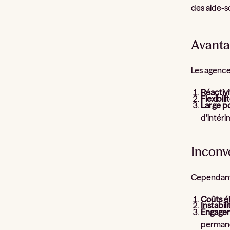
des aide-s
Avanta
Les agences
Réactivi
Flexibili
Large p
d'intéri
Inconv
Cependant,
Coûts é
Instabili
Engagem
perman