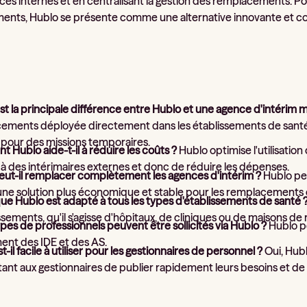
rces internes et en centralisant la gestion des remplacements. 
nts, Hublo se présente comme une alternative innovante et co
st la principale différence entre Hublo et une agence d'intérim 
ements déployée directement dans les établissements de santé, 
 pour des missions temporaires.
Hublo aide-t-il à réduire les coûts ?
Hublo optimise l'utilisation
à des intérimaires externes et donc de réduire les dépenses.
eut-il remplacer complètement les agences d'intérim ?
Hublo peu
 une solution plus économique et stable pour les remplacements
ue Hublo est adapté à tous les types d'établissements de santé 
ssements, qu'il s'agisse d'hôpitaux, de cliniques ou de maisons de r
pes de professionnels peuvent être sollicités via Hublo ?
Hublo pe
nt des IDE et des AS.
t-il facile à utiliser pour les gestionnaires de personnel ?
Oui, Hublo
nt aux gestionnaires de publier rapidement leurs besoins et de 