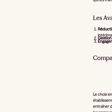
Les Av
Réducti
intérima
Gestion
Engage
Compar
Le choix e
établissem
entraîner d