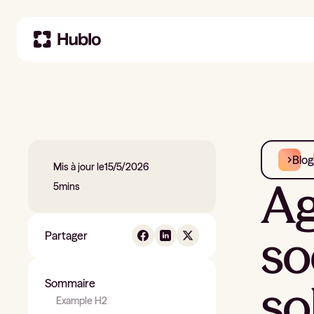
Blog
Mis à jour le
15/5/2026
Ag
5
mins
so
Partager
so
Sommaire
Example H2