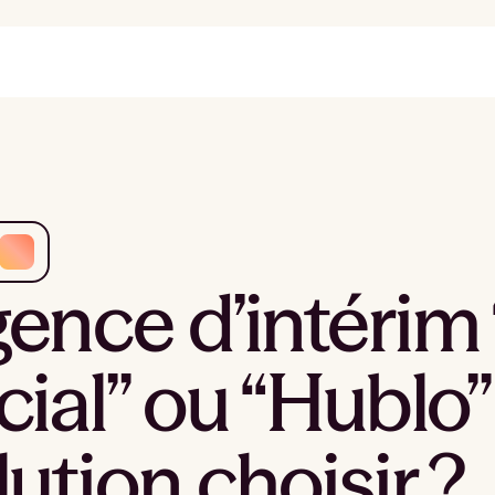
ence d’intérim
cial” ou “Hublo”
lution choisir ?