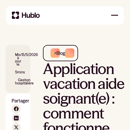
Blog
Mis
15/5/2026
à
jour
Application
le
5
mins
vacation aide
Gestion
hospitalière
soignant(e) :
Partager
comment
fonctionne