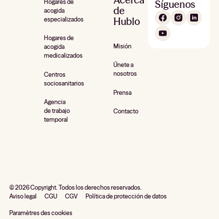
Hogares de
Síguenos
de
acogida
Hublo
especializados
Hogares de
Misión
acogida
medicalizados
Únete a
nosotros
Centros
sociosanitarios
Prensa
Agencia
de trabajo
Contacto
temporal
©
2026
Copyright. Todos los derechos reservados.
Aviso legal
CGU
CGV
Política de protección de datos
Paramètres des cookies