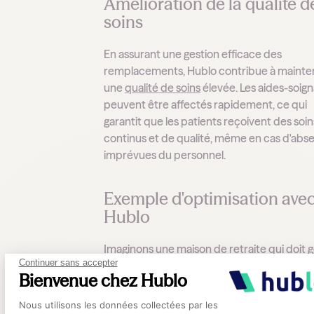
Amélioration de la qualité d
soins
En assurant une gestion efficace des
remplacements, Hublo contribue à mainte
une
qualité de soins
élevée. Les aides-soig
peuvent être affectés rapidement, ce qui
garantit que les patients reçoivent des soin
continus et de qualité, même en cas d'abs
imprévues du personnel.
Exemple d'optimisation ave
Hublo
Imaginons une maison de retraite qui doit 
Continuer sans accepter
des absences imprévues pendant le week
Bienvenue chez Hublo
Grâce à Hublo, les gestionnaires peuvent
Plateforme de Gestion du Consentement
rapidement publier des besoins de
Nous utilisons les données collectées par les