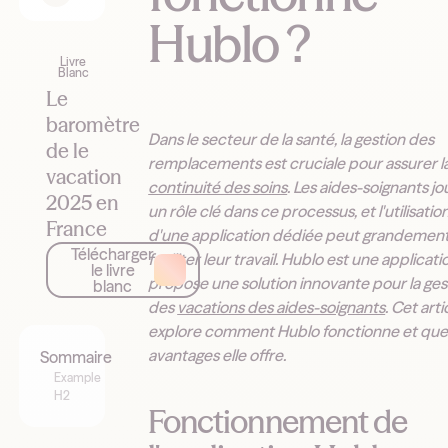
Hublo ?
Livre
Blanc
Le
baromètre
Dans le secteur de la santé, la gestion des
de le
remplacements est cruciale pour assurer l
vacation
continuité des soins
. Les aides-soignants j
2025 en
un rôle clé dans ce processus, et l'utilisatio
France
d'une application dédiée peut grandemen
Télécharger
faciliter leur travail. Hublo est une applicati
le livre
propose une solution innovante pour la ges
blanc
des
vacations des aides-soignants
. Cet arti
explore comment Hublo fonctionne et que
avantages elle offre.
Sommaire
Example
H2
Fonctionnement de