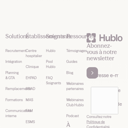
Footer
Solutions
Établissements
Soignants
Ressources
Abonnez-
vous à notre
Recrutement
Centre
Hublo
Témoignages
hospitalier
newsletter
Intégration
Pool
Guides
Clinique
Hublo
Planning
Blog
& GTA
EHPAD
FAQ
Soignants
Webinaires
Remplacements
SSIAD
partenaires
J’accepte de
recevoir la
Formations
MAS
Webinaires
newsletter de
Club Hublo
Hublo*
Communication
FAM
interne
Podcast
Consultez notre
Politique de
ESMS
À
Confidentialité .