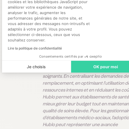
remplacement sur l'application. Les aides-
cookies et les bibliothèques JavaScript pour
améliorer votre expérience de navigation,
soignants disponibles dans l’établissement
analyser le trafic, augmenter les
reçoivent instantanément les notifications 
performances générales de notre site, et
Axeptio consent
peuvent accepter les missions en quelques 
vous adresser des messages non-intrusifs et
Si aucun soignant interne n'est disponible,
adaptés à votre profil. Vous pouvez
sélectionner ci-dessous, ceux que vous
l'application diffuse les missions à un pool d
souhaitez conserver.
soignants qualifiés à proximité, déjà pré-qua
Lire la politique de confidentialité
par Hublo.
Consentements certifiés par
L'
application Hublo
offre une solution effic
Je choisis
OK pour moi
pour la gestion des vacations des aides-
soignants. En centralisant les demandes de
remplacement, en optimisant l'utilisation d
ressources internes et en réduisant les coû
Hublo permet aux établissements de santé
mieux gérer leur budget tout en maintenan
qualité de soins élevée. Pour les gestionnai
d'établissements médico-sociaux, l'adopti
Hublo peut représenter une avancée