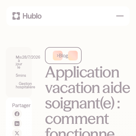
Blog
Mis
28/7/2026
à
jour
Application
le
5
mins
vacation aide
Gestion
hospitalière
soignant(e) :
Partager
comment
fonctionne