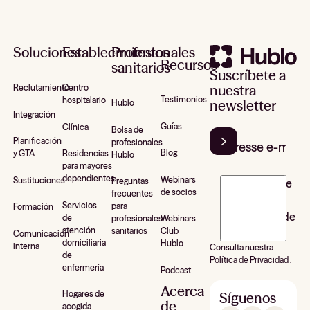
Pie de página
Soluciones
Establecimientos
Profesionales
Recursos
sanitarios
Suscríbete a
nuestra
Reclutamiento
Centro
Testimonios
hospitalario
newsletter
Hublo
Integración
Guías
Clínica
Bolsa de
Planificación
profesionales
Blog
y GTA
Residencias
Hublo
para mayores
dependientes
Webinars
Sustituciones
Preguntas
J’accepte de
de socios
frecuentes
recevoir la
Servicios
para
Formación
newsletter de
de
profesionales
Webinars
atención
sanitarios
Club
Hublo*
Comunicación
domiciliaria
Hublo
interna
Consulta nuestra
de
Política de Privacidad .
enfermería
Podcast
Acerca
Hogares de
Síguenos
de
acogida