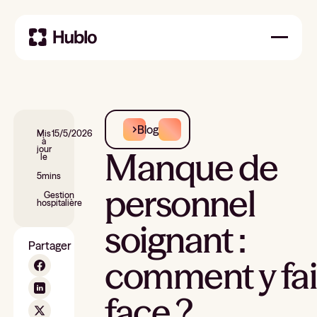
Blog
Mis
15/5/2026
à
jour
Manque de
le
5
mins
personnel
Gestion
hospitalière
soignant :
Partager
comment y fai
face ?