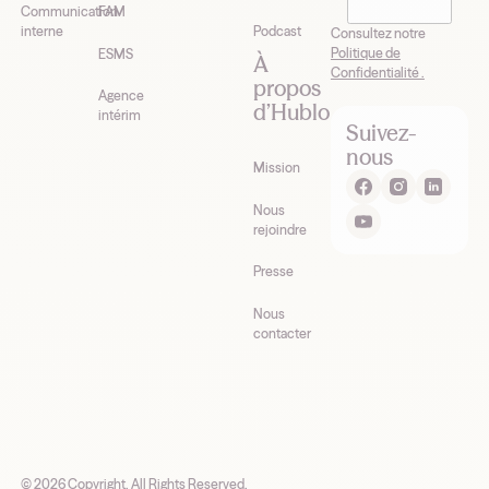
Hublo*
Communication
FAM
interne
Podcast
Consultez notre
Politique de
ESMS
À
Confidentialité .
propos
Agence
d’Hublo
intérim
Suivez-
nous
Mission
Nous
rejoindre
Presse
Nous
contacter
©
2026
Copyright. All Rights Reserved.