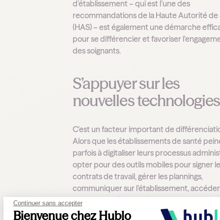
d’établissement – qui est l’une des
recommandations de la Haute Autorité de
(HAS) – est également une démarche effic
pour se différencier et favoriser l’engagem
des soignants.
S’appuyer sur les
nouvelles technologie
C’est un facteur important de différenciati
Alors que les établissements de santé pein
parfois à digitaliser leurs processus administ
opter pour des outils mobiles pour signer l
contrats de travail, gérer les plannings,
communiquer sur l’établissement, accéder
formations,
répondre à une demande de
Continuer sans accepter
remplacement
… est un avantage concurre
Bienvenue chez Hublo