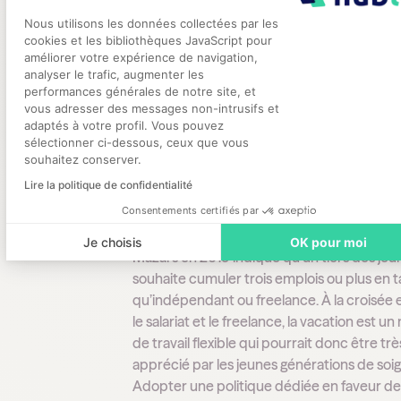
indéniable. Les jeunes générations – nota
Plateforme de Gestion du Consentement
Nous utilisons les données collectées par les
la « Z » née entre 1995 et 2010 – y sont
cookies et les bibliothèques JavaScript pour
particulièrement sensibles. Et pour cause :
améliorer votre expérience de navigation,
Digital Natives » ont grandi avec Internet, l
analyser le trafic, augmenter les
smartphones, les réseaux sociaux…
performances générales de notre site, et
Axeptio consent
vous adresser des messages non-intrusifs et
adaptés à votre profil. Vous pouvez
Opter pour des modes
sélectionner ci-dessous, ceux que vous
souhaitez conserver.
travail flexibles
Lire la politique de confidentialité
Consentements certifiés par
Une étude appelée « Gen Z » et menée pa
Je choisis
OK pour moi
Mazars en 2019 indique qu’un tiers des jeu
souhaite cumuler trois emplois ou plus en t
qu’indépendant ou freelance. À la croisée 
le salariat et le freelance, la vacation est u
de travail flexible qui pourrait donc être trè
apprécié par les jeunes générations de soi
Adopter une politique dédiée en faveur de