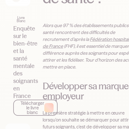
Livre
Blanc
Alors que 97 % des établissements publics
Enquête
santé rencontrent des difficultés de
sur le
recrutement d’après la
Fédération hospital
bien-être
de France
(FHF), il est essentiel de marquer
et la
différence auprès des soignants pour espér
santé
attirer et les fidéliser. Tour d’horizon des ac
mentale
mettre en place.
des
soignants
Développer sa marque
en
employeur
France
Télécharger
le livre
blanc
La première stratégie à mettre en œuvre
lorsqu’on souhaite se démarquer pour atti
futurs soignants, c’est de développer sa m