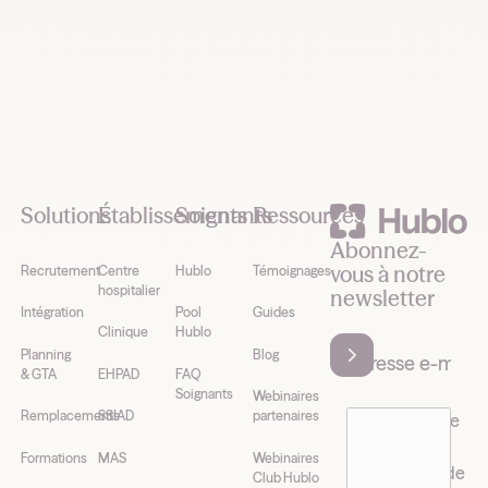
Footer
Solutions
Établissements
Soignants
Ressources
Abonnez-
vous à notre
Recrutement
Centre
Hublo
Témoignages
hospitalier
newsletter
Intégration
Pool
Guides
Clinique
Hublo
Planning
Blog
& GTA
EHPAD
FAQ
Soignants
Webinaires
Remplacements
SSIAD
partenaires
J’accepte de
recevoir la
Formations
MAS
Webinaires
newsletter de
Club Hublo