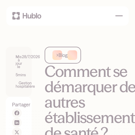
Blog
Mis
28/7/2026
à
jour
Comment se
le
5
mins
démarquer de
Gestion
hospitalière
autres
Partager
établissement
de santé ?