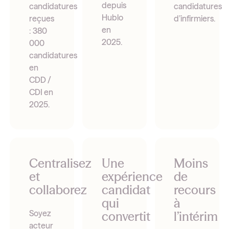
depuis
candidatures
candidatures
Hublo
reçues
d’infirmiers.
en
: 380
2025.
000
candidatures
en
CDD /
CDI en
2025.
Centralisez
Une
Moins
et
expérience
de
collaborez
candidat
recours
qui
à
Soyez
convertit
l’intérim
acteur