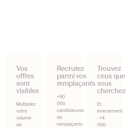
Sylvie Vanet
Adjointe des cadres hospitaliers au CHU de Saint-
Étienne
Vos
Recrutez
Trouvez
offres
parmi vos
ceux que
sont
remplaçants
vous
visibles
cherchez
+50
000
Multipliez
Et
candidatures
votre
inversement
de
volume
: +4
remplaçants
de
000