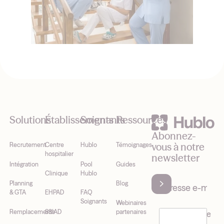
Footer
Solutions
Établissements
Soignants
Ressources
Abonnez-
vous à notre
Recrutement
Centre
Hublo
Témoignages
hospitalier
newsletter
Intégration
Pool
Guides
Clinique
Hublo
Planning
Blog
& GTA
EHPAD
FAQ
Soignants
Webinaires
Remplacements
SSIAD
partenaires
J’accepte de