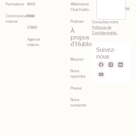
recevoir la
Formations
MAS
Webinaires
newsletter de
Club Hublo
Hublo*
Communication
FAM
interne
Podcast
Consultez notre
Politique de
ESMS
À
Confidentialité .
propos
Agence
d’Hublo
intérim
Suivez-
nous
Mission
Nous
rejoindre
Presse
Nous
contacter