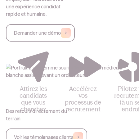
une expérience candidat
rapide et humaine.
Demander une démo
Attirez les
Accélérez
Pilotez
candidats
vos
recrute
que vous
processus de
(à un s
cherchez
recrutement
endroi
Des retours directement du
Vos offres
Grâce à l’envoi
Grâce à 
terrain
d’emploi sont
de notifications à
statistiq
visibles sur votre
chaque étape
disponible
Voir les témoignages clients
site carrière
du recrutement
des tablea