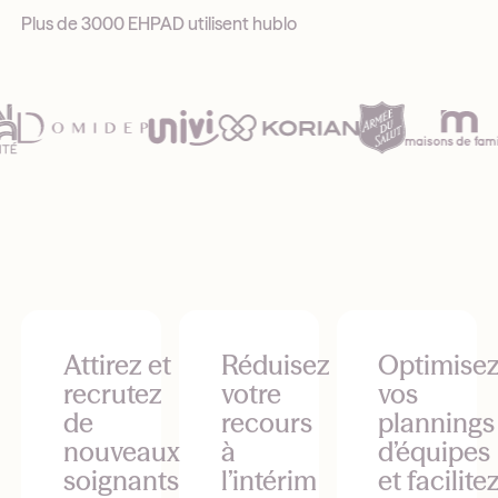
Plus de 3000 EHPAD utilisent hublo
Attirez et
Réduisez
Optimise
recrutez
votre
vos
de
recours
plannings
nouveaux
à
d’équipes
soignants
l’intérim
et facilite