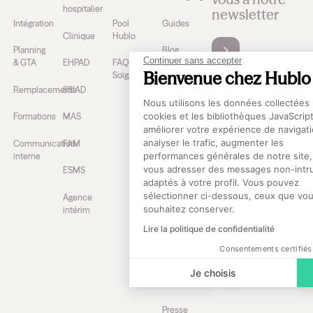
hospitalier
newsletter
Intégration
Pool
Guides
Clinique
Hublo
Planning
Blog
Continuer sans accepter
& GTA
EHPAD
FAQ
Bienvenue chez Hublo
Soignants
Webinaires
Remplacements
SSIAD
partenaires
J’accepte de
Plateforme de Gestion
Nous utilisons les données collectées 
recevoir la
cookies et les bibliothèques JavaScrip
Formations
MAS
Webinaires
newsletter de
améliorer votre expérience de navigati
Club Hublo
Hublo*
analyser le trafic, augmenter les
Communication
FAM
performances générales de notre site,
interne
Podcast
Consultez notre
Axeptio co
vous adresser des messages non-intru
Politique de
ESMS
À
adaptés à votre profil. Vous pouvez
Confidentialité .
propos
sélectionner ci-dessous, ceux que vo
Agence
d’Hublo
souhaitez conserver.
intérim
Suivez-
Lire la politique de confidentialité
nous
Mission
Consentements certifiés
Nous
Je choisis
rejoindre
Presse