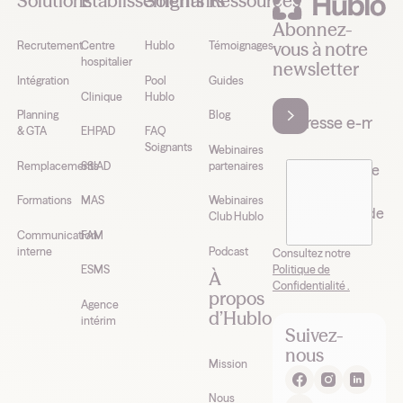
Solutions
Établissements
Soignants
Ressources
Abonnez-
vous à notre
Recrutement
Centre
Hublo
Témoignages
hospitalier
newsletter
Intégration
Pool
Guides
Clinique
Hublo
Planning
Blog
& GTA
EHPAD
FAQ
Soignants
Webinaires
Remplacements
SSIAD
partenaires
J’accepte de
recevoir la
Formations
MAS
Webinaires
newsletter de
Club Hublo
Hublo*
Communication
FAM
interne
Podcast
Consultez notre
Politique de
ESMS
À
Confidentialité .
propos
Agence
d’Hublo
intérim
Suivez-
nous
Mission
Nous