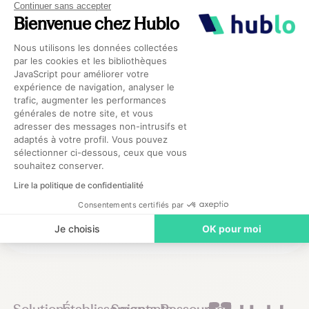
Continuer sans accepter
Bienvenue chez Hublo
Renforcer vos équipes. Soutenir le soin.
Plateforme de Gestion du Consentement 
Nous utilisons les données collectées
Ensemble.
par les cookies et les bibliothèques
JavaScript pour améliorer votre
expérience de navigation, analyser le
trafic, augmenter les performances
Demander une démo
Axeptio consent
générales de notre site, et vous
adresser des messages non-intrusifs et
adaptés à votre profil. Vous pouvez
sélectionner ci-dessous, ceux que vous
souhaitez conserver.
Lire la politique de confidentialité
Consentements certifiés par
Je choisis
OK pour moi
Footer