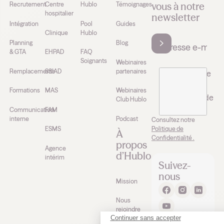
vous à notre
Recrutement
Centre
Hublo
Témoignages
hospitalier
newsletter
Intégration
Pool
Guides
Clinique
Hublo
Planning
Blog
& GTA
EHPAD
FAQ
Soignants
Webinaires
Remplacements
SSIAD
partenaires
J’accepte de
recevoir la
Formations
MAS
Webinaires
newsletter de
Club Hublo
Hublo*
Communication
FAM
interne
Podcast
Consultez notre
Politique de
ESMS
À
Confidentialité .
propos
Agence
d’Hublo
intérim
Suivez-
nous
Mission
Nous
rejoindre
Continuer sans accepter