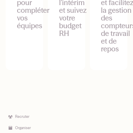
pour
l’intérim
et facilite
compléter
et suivez
la gestion
vos
votre
des
équipes
budget
compteur
RH
de travail
et de
repos
Recruter
Organiser