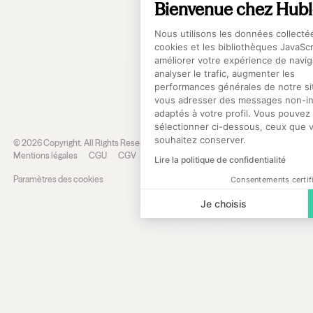
Bienvenue chez Hub
Presse
Plateforme de Gestio
Nous utilisons les données collectée
Nous
contacter
cookies et les bibliothèques JavaScr
améliorer votre expérience de navig
analyser le trafic, augmenter les
performances générales de notre sit
Axeptio 
vous adresser des messages non-int
adaptés à votre profil. Vous pouvez
sélectionner ci-dessous, ceux que 
souhaitez conserver.
©
2026
Copyright. All Rights Reserved.
Mentions légales
CGU
CGV
Politique de protection des données
Lire la politique de confidentialité
Paramètres des cookies
Consentements certif
Je choisis