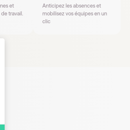
rnes et
Anticipez les absences et
de travail.
mobilisez vos équipes en un
clic
 Personnalisez vos Options