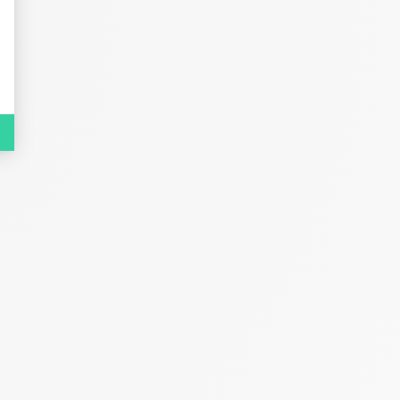
EHPAD, SSIAD, FAM, MAS
Hublo aide à gagner en visibilité
employeur auprès de profils qui ne
seraient pas venus spontanément.
Serpil Meric
Responsable RH chez ADMR Alpes-Maritimes