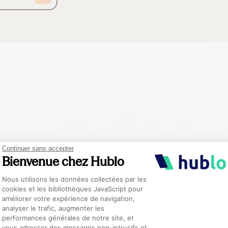
Continuer sans accepter
Bienvenue chez Hublo
Plateforme de Gestion du Consentement :
Nous utilisons les données collectées par les
cookies et les bibliothèques JavaScript pour
améliorer votre expérience de navigation,
analyser le trafic, augmenter les
performances générales de notre site, et
Axeptio consent
vous adresser des messages non-intrusifs et