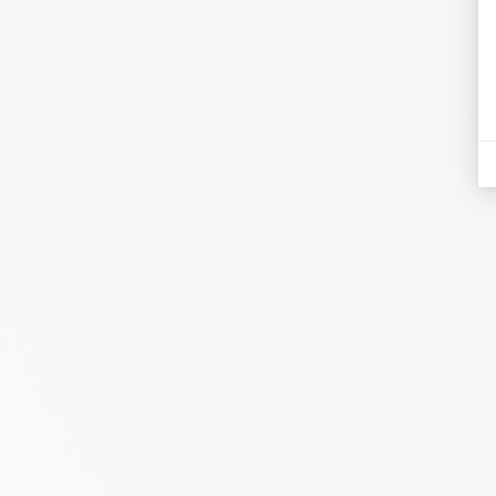
Cliniques
Hublo a permis de diviser par
deux le temps passé sur les
remplacements, tout en arrêtant
les sollicitations diffuses type
appels et WhatsApp.
Mélanie Réaubourg
DRH Territoires IDF et Normandie - Groupe Vivalto
Santé