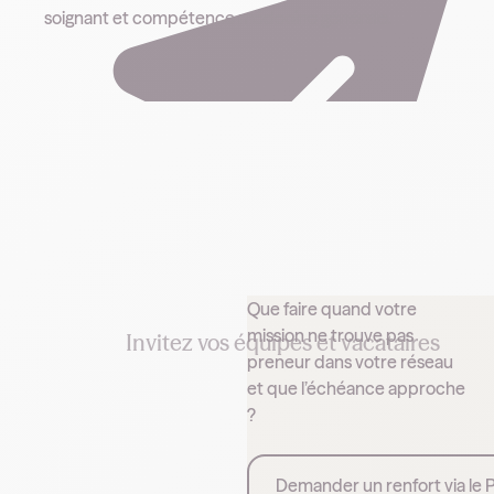
Que faire quand votre
mission ne trouve pas
Invitez vos équipes et vacataires
preneur dans votre réseau
Importez vos équipes dans Hublo pour centraliser
et que l’échéance approche
votre vivier de remplaçants. Les cadres identifient
?
rapidement les disponibilités pour une gestion des
missions plus simple et une continuité de soins
assurée.
Demander un renfort via le 