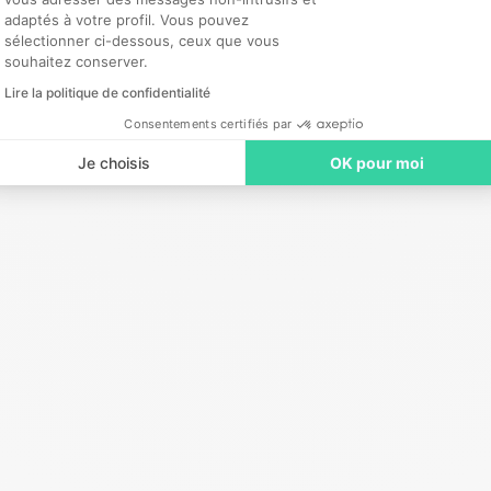
adaptés à votre profil. Vous pouvez
sélectionner ci-dessous, ceux que vous
souhaitez conserver.
Lire la politique de confidentialité
Consentements certifiés par
CH, CHU, CHI
Je choisis
OK pour moi
Hublo ne sert pas seulement à pourvoir
des missions, c’est aussi un vrai canal de
pré-recrutement.
Axel Macia
Chargé de recrutement, ASA Toulouse