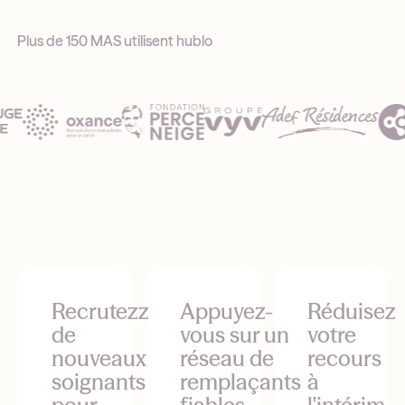
Plus de 150 MAS utilisent hublo
Recrutezz
Appuyez-
Réduisez
de
vous sur un
votre
nouveaux
réseau de
recours
soignants
remplaçants
à