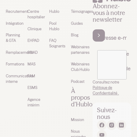
Abonnez-
vous à notre
Recrutement
Centre
Hublo
Témoignages
hospitalier
newsletter
Intégration
Pool
Guides
Clinique
Hublo
Planning
Blog
& GTA
EHPAD
FAQ
Soignants
Webinaires
Remplacements
SSIAD
partenaires
J’accepte de
recevoir la
Formations
MAS
Webinaires
newsletter de
Club Hublo
Hublo*
Communication
FAM
interne
Podcast
Consultez notre
Politique de
ESMS
À
Confidentialité .
propos
Agence
d’Hublo
intérim
Suivez-
nous
Mission
Nous
rejoindre