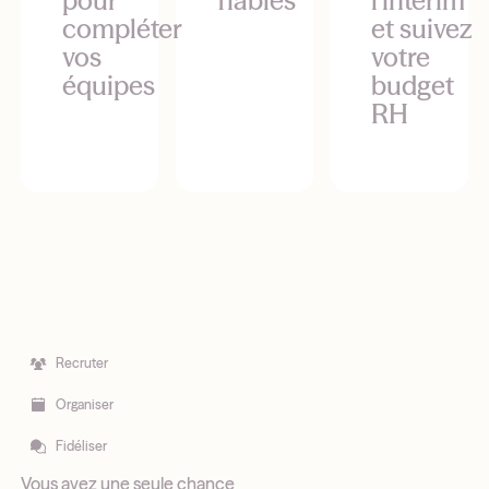
pour
fiables
l'intérim
compléter
et suivez
vos
votre
équipes
budget
RH
Recruter
Organiser
Fidéliser
Vous avez une seule chance