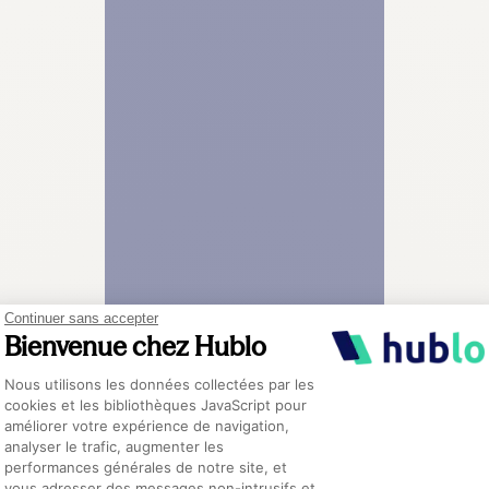
Continuer sans accepter
Bienvenue chez Hublo
Plateforme de Gestion du Consentement :
Nous utilisons les données collectées par les
cookies et les bibliothèques JavaScript pour
améliorer votre expérience de navigation,
analyser le trafic, augmenter les
performances générales de notre site, et
Axeptio consent
vous adresser des messages non-intrusifs et