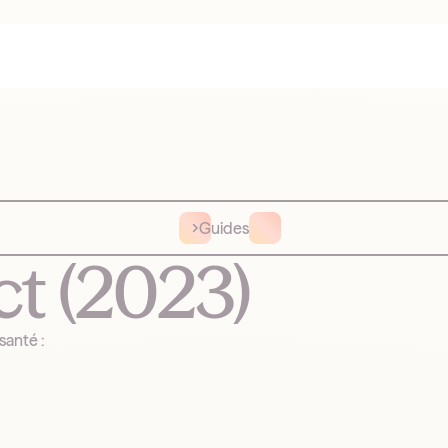
Guides
t (2023)
santé :