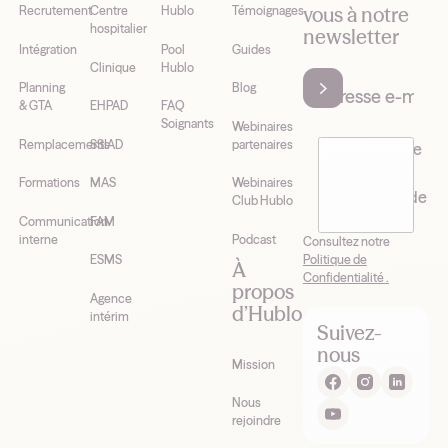
vous à notre
Recrutement
Centre
Hublo
Témoignages
hospitalier
newsletter
Intégration
Pool
Guides
Clinique
Hublo
Planning
Blog
& GTA
EHPAD
FAQ
Soignants
Webinaires
Remplacements
SSIAD
partenaires
J’accepte de
recevoir la
Formations
MAS
Webinaires
newsletter de
Club Hublo
Hublo*
Communication
FAM
interne
Podcast
Consultez notre
Politique de
ESMS
À
Confidentialité .
propos
Agence
d’Hublo
intérim
Suivez-
nous
Mission
Nous
rejoindre