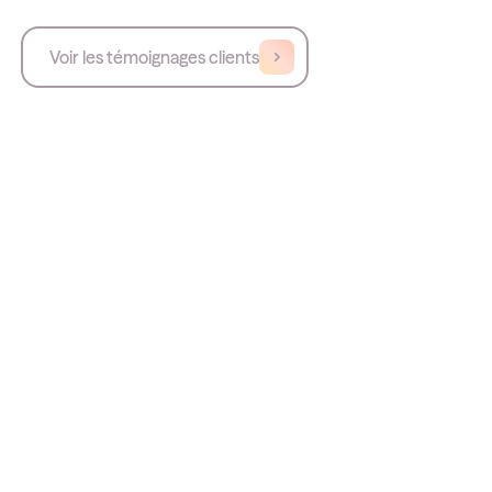
Voir les témoignages clients
CH, CHU, CHI
Hublo a 3 atouts majeurs : il
permet d’améliorer la qualité de
vie au travail, d’augmenter le taux
de missions pourvues et de
réduire le recours à l’intérim.
Ali Boulfetiou
Directeur délégué du CH de Mauriac