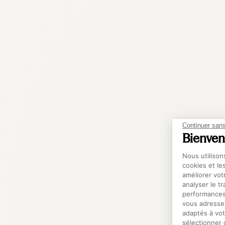
Continuer san
Bienven
Platefo
Nous utilison
cookies et le
améliorer vot
analyser le t
performances 
vous adresse
adaptés à vot
sélectionner