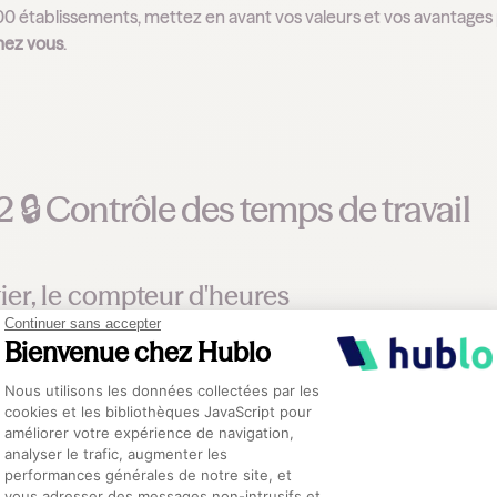
établissements, mettez en avant vos valeurs et vos avantage
hez vous
.
 2 🔒 Contrôle des temps de travail
ier, le compteur d'heures
Continuer sans accepter
Bienvenue chez Hublo
notre responsabilité de vous donner
un maximum de vision sur les 
en temps réel développé par l’équipe de Yasmine.
Plateforme de Gestion du Consentement :
Nous utilisons les données collectées par les
cookies et les bibliothèques JavaScript pour
 cadres, il est maintenant très facile de s’assurer de respecter 
améliorer votre expérience de navigation,
analyser le trafic, augmenter les
 QVCT des équipes, parfois malgré elles.
performances générales de notre site, et
Axeptio consent
vous adresser des messages non-intrusifs et