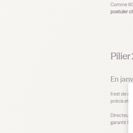
Comme 600 
postuler c
Pilier
En janv
Il est de 
précis et 
Directeurs,
garantir la