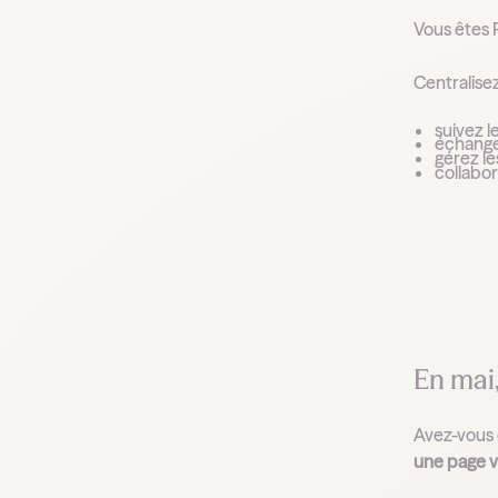
Vous êtes 
Centralise
suivez 
échange
gérez l
collabo
En mai,
Avez-vous e
une page vi