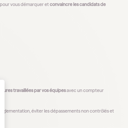
s pour vous démarquer et
convaincre les candidats de
heures travaillées par vos équipes
avec un compteur
 Personnalisez vos Options
la réglementation, éviter les dépassements non contrôlés et