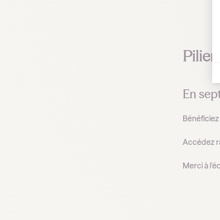
Pilie
En sept
Bénéficiez
Accédez rap
Merci à l’é