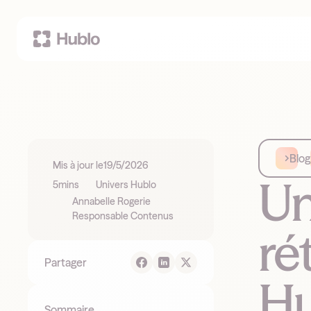
Blog
Mis à jour le
19/5/2026
Un
5
mins
Univers Hublo
Annabelle Rogerie
Responsable Contenus
ré
Partager
Hu
Sommaire