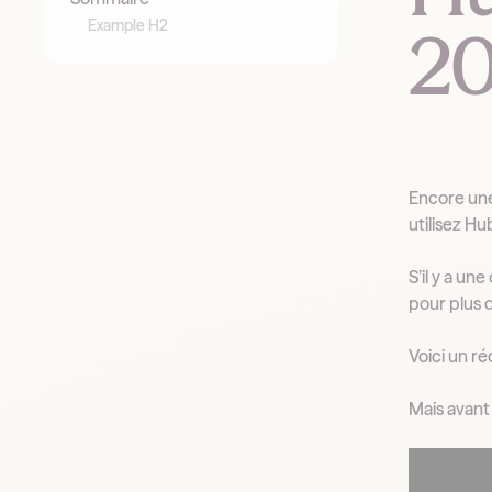
Example H2
2
Encore une
utilisez Hu
S’il y a un
pour plus d
Voici un ré
Mais avant