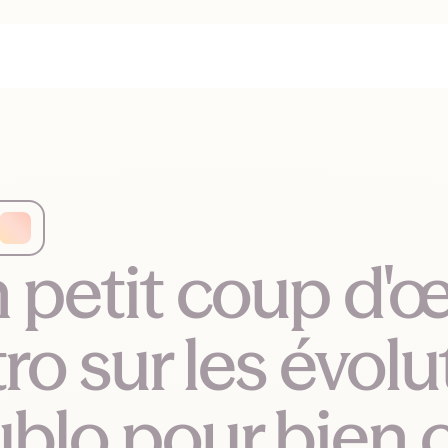
 petit coup d'œi
tro sur les évol
blo pour bien