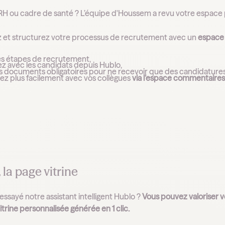
RH ou cadre de santé ? L’équipe d'Houssem a revu votre espace
z et structurez votre processus de recrutement avec un
espace 
les étapes de recrutement,
z avec les candidats depuis Hublo,
es documents obligatoires pour ne recevoir que des candidatures
rez plus facilement avec vos collègues
via l’espace commentaires
 la page vitrine
ssayé notre assistant intelligent Hublo ?
Vous pouvez valoriser v
trine personnalisée générée en 1 clic.