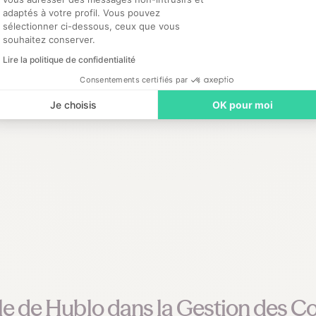
adaptés à votre profil. Vous pouvez
 aux contrats de travail vacataires permet aux établissements 
sélectionner ci-dessous, ceux que vous
dir leur masse salariale avec des embauches permanentes. Ce typ
souhaitez conserver.
s tels que des pics d'activité, des absences pour congé ou malad
Lire la politique de confidentialité
particulière. En outre, les vacataires peuvent être une ressourc
Consentements certifiés par
 évolution de carrière intéressante pour les professionnels souhai
Je choisis
OK pour moi
le de Hublo dans la Gestion des Co