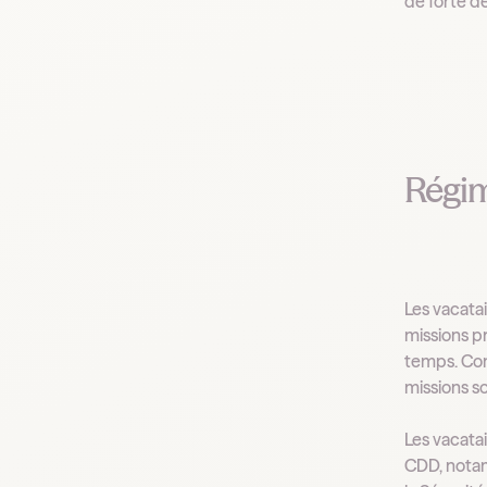
de forte d
Régim
Les vacatai
missions pr
temps. Con
missions s
Les vacata
CDD, notam