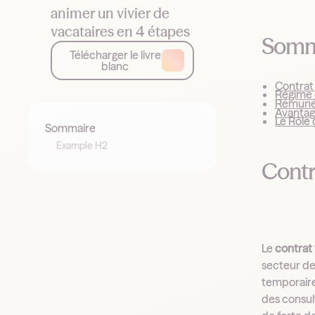
animer un vivier de
vacataires en 4 étapes
Somm
Télécharger le livre
blanc
Contrat 
Régime 
Rémunér
Avantag
Le Rôle 
Sommaire
Example H2
Contra
Le
contrat
secteur de
temporaire
des consult