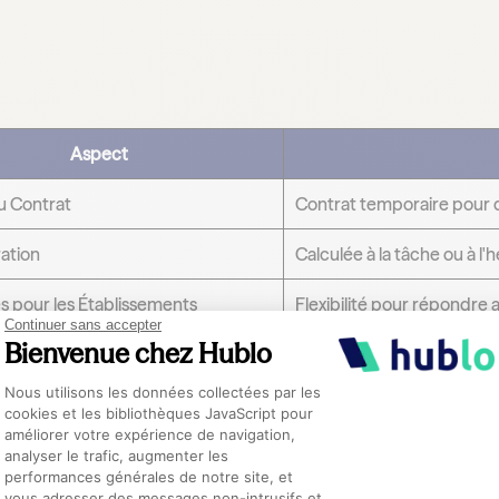
Aspect
u Contrat
Contrat temporaire pour d
ation
Calculée à la tâche ou à l'
s pour les Établissements
Flexibilité pour répondre 
Continuer sans accepter
Bienvenue chez Hublo
Plateforme de Gestion du Consentement :
Nous utilisons les données collectées par les
cookies et les bibliothèques JavaScript pour
améliorer votre expérience de navigation,
ages du Contrat Vacataire pour le
analyser le trafic, augmenter les
performances générales de notre site, et
Axeptio consent
vous adresser des messages non-intrusifs et