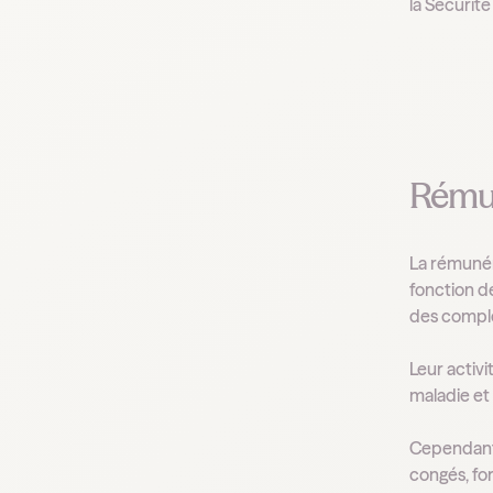
la Sécurité
Rémun
La rémunéra
fonction d
des complé
Leur activi
maladie et
Cependant, 
congés, for