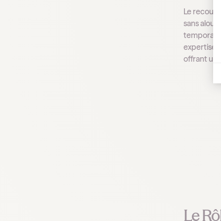
Le recours
sans alour
temporaire
expertise 
offrant une
Le Rô