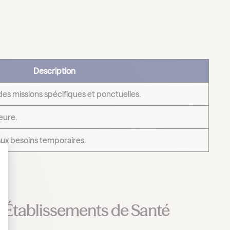
Description
es missions spécifiques et ponctuelles.
heure.
aux besoins temporaires.
 Personnalisez vos Options
s Établissements de Santé