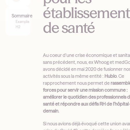
établissement
Sommaire
de santé
Example
H2
Au coeur d'une crise économique et sanita
sans précédent, nous, ex Whoog et medGo
avons décidé en mai 2020 de fusionner no
activités sous la même entité :
Hublo
. Ce
rapprochement nous permet de
rassembl
forces pour servir une mission commune :
améliorer le quotidien des professionnels 
santé et répondre aux défis RH de l’hôpital
demain
.
Si nous avions déjà évoqué cette union avan