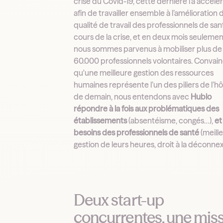
crise du Covid-19, cette dernière l'a accélé
afin de travailler ensemble à l’amélioration d
qualité de travail des professionnels de san
cours de la crise, et en deux mois seulemen
nous sommes parvenus à mobiliser plus de
60.000 professionnels volontaires. Convai
qu'une meilleure gestion des ressources
humaines représente l’un des piliers de l’hô
de demain, nous entendons avec
Hublo
répondre à la fois aux problématiques des
établissements
(absentéisme, congés…),
et
besoins des professionnels de santé
(meill
gestion de leurs heures, droit à la déconnex
Deux start-up
concurrentes, une mis