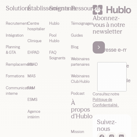
Solutions
Établissements
Soignants
Ressources
Abonnez-
vous à notre
Recrutement
Centre
Hublo
Témoignages
hospitalier
newsletter
Intégration
Pool
Guides
Clinique
Hublo
Planning
Blog
& GTA
EHPAD
FAQ
Soignants
Webinaires
Remplacements
SSIAD
partenaires
J’accepte de
recevoir la
Formations
MAS
Webinaires
newsletter de
Club Hublo
Hublo*
Communication
FAM
interne
Podcast
Consultez notre
Politique de
ESMS
À
Confidentialité .
propos
Agence
d’Hublo
intérim
Suivez-
nous
Mission