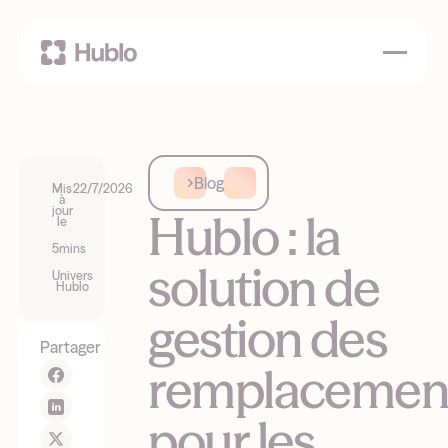
Blog
Mis
22/7/2026
à
jour
Hublo : la
le
5
mins
solution de
Univers
Hublo
gestion des
Partager
remplacemen
pour les