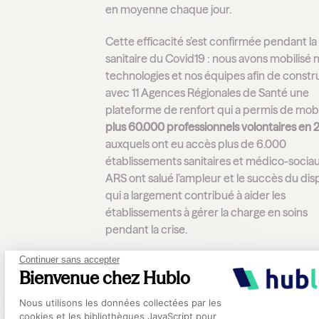
en moyenne chaque jour.
Cette efficacité s’est confirmée pendant la
sanitaire du Covid19 : nous avons mobilisé 
technologies et nos équipes afin de constr
avec 11 Agences Régionales de Santé une
plateforme de renfort qui a permis de mobi
plus 60.000 professionnels volontaires en 
auxquels ont eu accès plus de 6.000
établissements sanitaires et médico-sociau
ARS ont salué l’ampleur et le succès du dispo
qui a largement contribué à aider les
établissements à gérer la charge en soins
pendant la crise.
Continuer sans accepter
Bienvenue chez Hublo
Plateforme de Gestion du Consentement
Une solution pour l’hôp
Nous utilisons les données collectées par les
cookies et les bibliothèques JavaScript pour