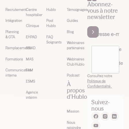
Abonnez-
vous à notre
Recrutement
Centre
Hublo
Témoignages
hospitalier
newsletter
Intégration
Pool
Guides
Clinique
Hublo
Planning
Blog
& GTA
EHPAD
FAQ
Soignants
Webinaires
Remplacements
SSIAD
partenaires
J’accepte de
recevoir la
Formations
MAS
Webinaires
newsletter de
Club Hublo
Hublo*
Communication
FAM
interne
Podcast
Consultez notre
Politique de
ESMS
À
Confidentialité .
propos
Agence
d’Hublo
intérim
Suivez-
nous
Mission
Nous
rejoindre