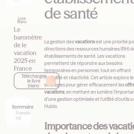
de santé
Livre
Blanc
Le
baromètre
La gestion des
vacations
est une priorité po
de le
directions des ressources humaines (RH) d
vacation
établissements de santé. Les vacations
2025 en
permettent de répondre aux besoins
France
temporaires en personnel, tout en offrant
Télécharger
flexibilité et réactivité. Cet article explore l
le livre
stratégies pour gérer efficacement les
offr
blanc
vacations
, en mettant en lumière l'import
d'une gestion optimisée et l'utilité d'outil
Hublo.
Sommaire
Example
H2
Importance des vacati