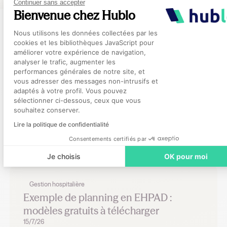
Continuer sans accepter
Bienvenue chez Hublo
Plateforme de Gestion du Consentement
Nous utilisons les données collectées par les
cookies et les bibliothèques JavaScript pour
Allez plus loin avec ces
améliorer votre expérience de navigation,
analyser le trafic, augmenter les
articles recommandés
performances générales de notre site, et
Axeptio consent
vous adresser des messages non-intrusifs et
adaptés à votre profil. Vous pouvez
Univers Hublo
sélectionner ci-dessous, ceux que vous
souhaitez conserver.
Indeed et Mstaff : comprendre la
diffusion de vos offres d'emploi
Lire la politique de confidentialité
17/7/26
Consentements certifiés par
Je choisis
OK pour moi
Gestion hospitalière
Exemple de planning en EHPAD :
modèles gratuits à télécharger
15/7/26