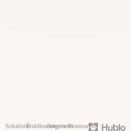
Recrutez, remplacez et planifiez dès
maintenant
Demander une démo
Footer
Solutions
Établissements
Soignants
Ressources