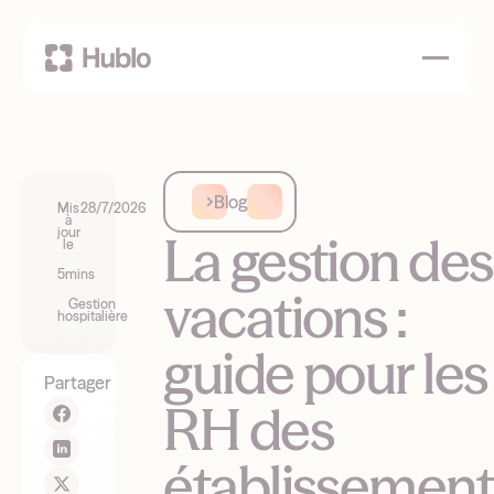
Blog
Mis
28/7/2026
à
jour
La gestion des
le
5
mins
vacations :
Gestion
hospitalière
guide pour les
Partager
RH des
établissement