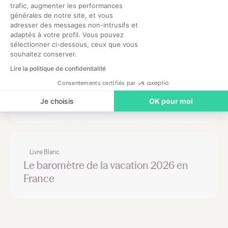
trafic, augmenter les performances
Axeptio consent
Livre Blanc
générales de notre site, et vous
Créez votre livret d'accueil vidéo pour
adresser des messages non-intrusifs et
adaptés à votre profil. Vous pouvez
accueillir vos remplaçants
sélectionner ci-dessous, ceux que vous
souhaitez conserver.
Lire la politique de confidentialité
Consentements certifiés par
Livre Blanc
Découvrez la plateforme Hublo
Je choisis
OK pour moi
Livre Blanc
Le baromètre de la vacation 2026 en
France