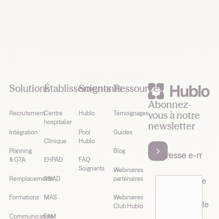
Footer
Solutions
Établissements
Soignants
Ressources
Abonnez-
vous à notre
Recrutement
Centre
Hublo
Témoignages
hospitalier
newsletter
Intégration
Pool
Guides
Clinique
Hublo
Planning
Blog
& GTA
EHPAD
FAQ
Soignants
Webinaires
Remplacements
SSIAD
partenaires
J’accepte de
recevoir la
Formations
MAS
Webinaires
newsletter de
Club Hublo
Hublo*
Communication
FAM