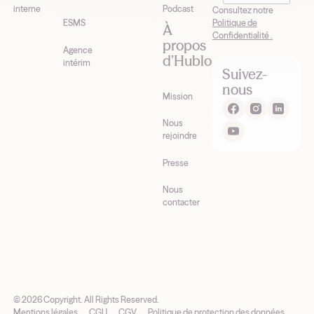
interne
Podcast
Consultez notre
Politique de
ESMS
À
Confidentialité .
propos
Agence
d’Hublo
intérim
Suivez-
nous
Mission
Nous
rejoindre
Presse
Nous
contacter
©
2026
Copyright. All Rights Reserved.
Mentions légales
CGU
CGV
Politique de protection des données