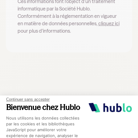
Ces informations font l'object d'un traitement
informatique par la Société Hublo.
Conformément à la réglementation en vigueur
en matière de données personnelles,
cliquez ici
pour plus d'informations.
Découvrez nos autres
Continuer sans accepter
Bienvenue chez Hublo
guides
Plateforme de Gestion du Consentement 
Nous utilisons les données collectées
par les cookies et les bibliothèques
Voir tous les guides
JavaScript pour améliorer votre
expérience de navigation, analyser le