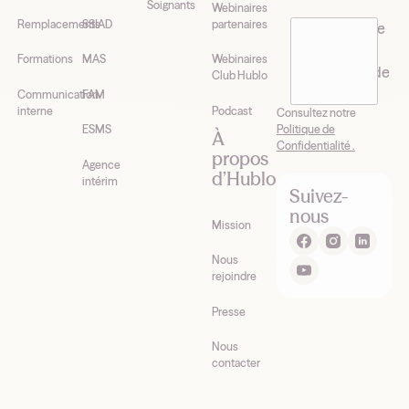
Soignants
Webinaires
Remplacements
SSIAD
partenaires
J’accepte de
recevoir la
Formations
MAS
Webinaires
newsletter de
Club Hublo
Hublo*
Communication
FAM
interne
Podcast
Consultez notre
Politique de
ESMS
À
Confidentialité .
propos
Agence
d’Hublo
intérim
Suivez-
nous
Mission
Nous
rejoindre
Presse
Nous
contacter