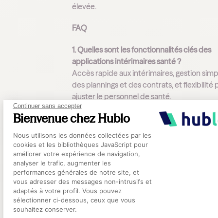
élevée.
FAQ
1. Quelles sont les fonctionnalités clés des
applications intérimaires santé ?
Accès rapide aux intérimaires, gestion simpl
des plannings et des contrats, et flexibilité
ajuster le personnel de santé.
Continuer sans accepter
Bienvenue chez Hublo
2. Comment Hublo se distingue-t-il des
applications intérimaires santé ?
Plateforme de Gestion du Consentement
Nous utilisons les données collectées par les
Hublo centralise les demandes de
cookies et les bibliothèques JavaScript pour
remplacement, automatise les tâches
améliorer votre expérience de navigation,
analyser le trafic, augmenter les
administratives et priorise l'utilisation des
performances générales de notre site, et
ressources internes.
Axeptio consent
vous adresser des messages non-intrusifs et
adaptés à votre profil. Vous pouvez
3. Quels sont les avantages de centraliser l
sélectionner ci-dessous, ceux que vous
demandes de remplacement avec Hublo 
souhaitez conserver.