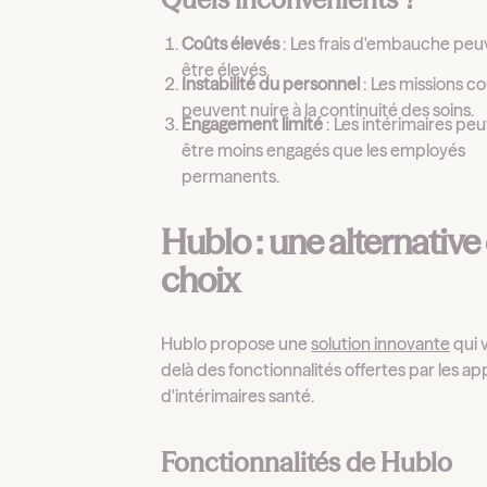
Coûts élevés
: Les frais d'embauche pe
être élevés.
Instabilité du personnel
: Les missions c
peuvent nuire à la continuité des soins.
Engagement limité
: Les intérimaires pe
être moins engagés que les employés
permanents.
Hublo : une alternative
choix
Hublo propose une
solution innovante
qui 
delà des fonctionnalités offertes par les app
d'intérimaires santé.
Fonctionnalités de Hublo