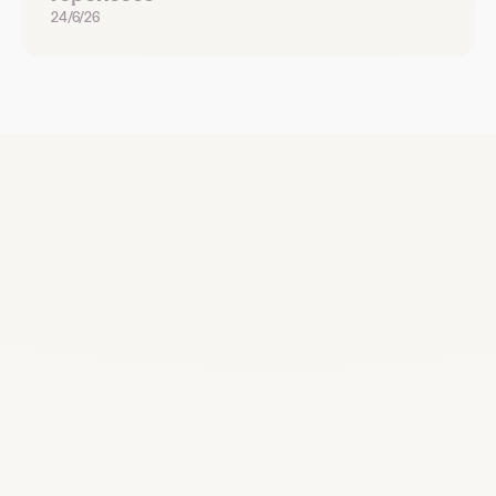
24/6/26
Recrutez, remplacez et planifiez dès
maintenant
Demander une démo