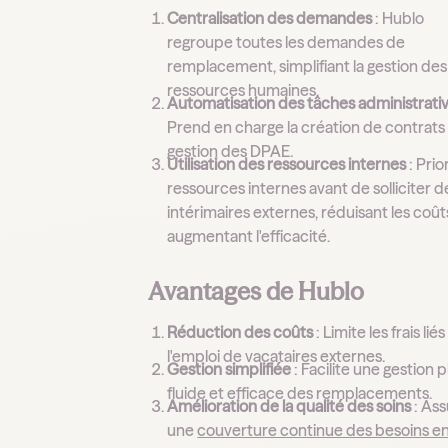
Centralisation des demandes
: Hublo
regroupe toutes les demandes de
remplacement, simplifiant la gestion des
ressources humaines.
Automatisation des tâches administrati
Prend en charge la création de contrats 
gestion des DPAE.
Utilisation des ressources internes
: Prio
ressources internes avant de solliciter d
intérimaires externes, réduisant les coût
augmentant l'efficacité.
Avantages de Hublo
Réduction des coûts
: Limite les frais liés
l'emploi de vacataires externes.
Gestion simplifiée
: Facilite une gestion p
fluide et efficace des remplacements.
Amélioration de la qualité des soins
: As
une
couverture continue des besoins e