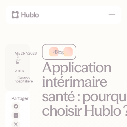
Blog
Mis
21/7/2026
à
jour
Application
le
5
mins
intérimaire
Gestion
hospitalière
santé : pourqu
Partager
choisir Hublo 