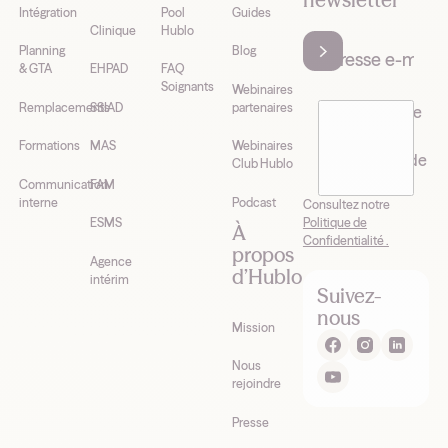
Intégration
Pool
Guides
Clinique
Hublo
Planning
Blog
& GTA
EHPAD
FAQ
Soignants
Webinaires
Remplacements
SSIAD
partenaires
J’accepte de
recevoir la
Formations
MAS
Webinaires
newsletter de
Club Hublo
Hublo*
Communication
FAM
interne
Podcast
Consultez notre
Politique de
ESMS
À
Confidentialité .
propos
Agence
d’Hublo
intérim
Suivez-
nous
Mission
Nous
rejoindre
Presse