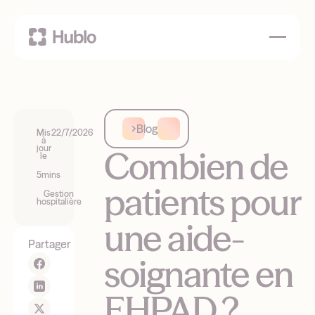
Blog
Mis
22/7/2026
à
jour
Combien de
le
5
mins
patients pour
Gestion
hospitalière
une aide-
Partager
soignante en
EHPAD ?