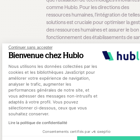
comme Hublo. Pour les directions des
ressources humaines, l'intégration de telles
solutions est cruciale pour optimiser la ges
des ressources humaines et assurer le bon
fonctionnement des établissements de san
Continuer sans accepter
Bienvenue chez Hublo
Plateforme de Gestion du Consentement
FAQ
Nous utilisons les données collectées par les
cookies et les bibliothèques JavaScript pour
améliorer votre expérience de navigation,
1. Qu'est-ce que le taux d'encadrement en
analyser le trafic, augmenter les
EHPAD ?
performances générales de notre site, et
Axeptio consent
Le taux d'encadrement en EHPAD mesure 
vous adresser des messages non-intrusifs et
nombre de soignants pour 10 résidents. Il e
adaptés à votre profil. Vous pouvez
sélectionner ci-dessous, ceux que vous
essentiel pour garantir une prise en charge
souhaitez conserver.
qualité et la sécurité des résidents.
Lire la politique de confidentialité
2. Quels sont les défis liés au maintien d'un 
Consentements certifiés par
d'encadrement adéquat ?