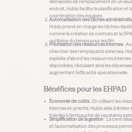
demandes de remplacement en un seul
endroit, Hublo facilite la planification et l
coordination des équipes.
Automatisation des tâches administrati
Hublo prend en charge les tâches répéti
comme la création de contrats et la DPA
qui libère du temps pour les RH.
Priorisation des ressources internes
: Av
chercher des remplaçants externes, Hu
exploite d'abord les ressources internes
disponibles, réduisant ainsi les dépenses
augmentant l'efficacité opérationnelle.
Bénéfices pour les EHPAD
Économie de coûts
: En utilisant les res
internes en priorité, Hublo aide à limiter 
frais liés à l'embauche de vacataires ext
Simplification de la gestion
: La centralis
et l'automatisation des processus perm