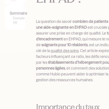
Sommaire
Example
La question de savoir
combien de patients
H2
une aide-soignante en EHPAD
est cruciale
assurer une prise en charge de qualité. Le
t
d'encadrement
en EHPAD, qui mesure le 
de
soignants pour 10 résidents
, est un indi
clé de la
qualité des soins
. Cet article explo
facteurs influençant ce ratio, les défis ren
par les
établissements d'hébergement pou
personnes âgées
, et comment des solution
comme Hublo peuvent aider à optimiser la
gestion des ressources humaines.
Importance du taux