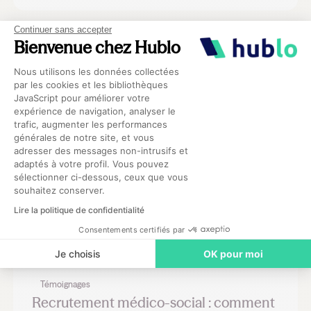
Continuer sans accepter
Bienvenue chez Hublo
Gestion hospitalière
Plateforme de Gestion du Consentement 
6 façons d’améliorer l’expérience
Nous utilisons les données collectées
candidat de vos soignants
par les cookies et les bibliothèques
JavaScript pour améliorer votre
17/2/26
expérience de navigation, analyser le
trafic, augmenter les performances
Axeptio consent
générales de notre site, et vous
adresser des messages non-intrusifs et
adaptés à votre profil. Vous pouvez
Gestion hospitalière
sélectionner ci-dessous, ceux que vous
J’ai besoin d’une attestation France
souhaitez conserver.
Travail, Mstaff peut-il me la fournir ?
Lire la politique de confidentialité
13/2/26
Consentements certifiés par
Je choisis
OK pour moi
Témoignages
Recrutement médico-social : comment