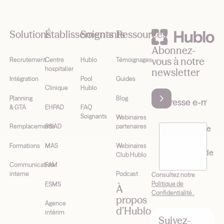
Footer
Solutions
Établissements
Soignants
Ressources
Abonnez-
vous à notre
Recrutement
Centre
Hublo
Témoignages
hospitalier
newsletter
Intégration
Pool
Guides
Clinique
Hublo
Planning
Blog
& GTA
EHPAD
FAQ
Soignants
Webinaires
Remplacements
SSIAD
partenaires
J’accepte de
recevoir la
Formations
MAS
Webinaires
newsletter de
Club Hublo
Hublo*
Communication
FAM
interne
Podcast
Consultez notre
Politique de
ESMS
À
Confidentialité .
propos
Agence
d’Hublo
intérim
Suivez-