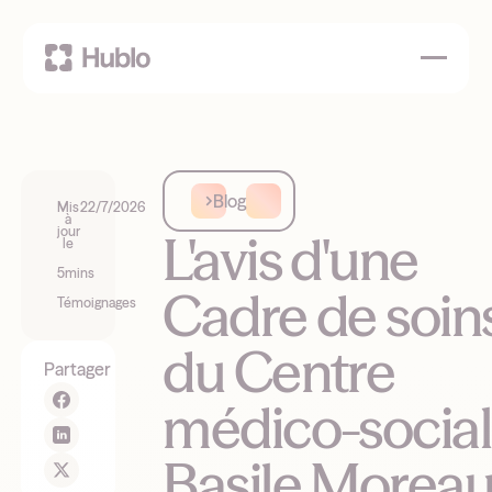
Blog
Mis
22/7/2026
à
jour
L'avis d'une
le
5
mins
Cadre de soin
Témoignages
du Centre
Partager
médico-social
Basile Morea