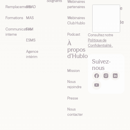
Soignants
Webinaires
Remplacements
SSIAD
partenaires
J’accepte de
recevoir la
Formations
MAS
Webinaires
newsletter de
Club Hublo
Hublo*
Communication
FAM
interne
Podcast
Consultez notre
Politique de
ESMS
À
Confidentialité .
propos
Agence
d’Hublo
intérim
Suivez-
nous
Mission
Nous
rejoindre
Presse
Nous
contacter