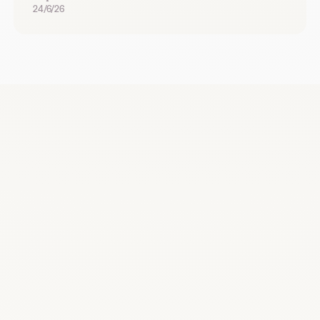
24/6/26
Recrutez, remplacez et planifiez dès
maintenant
Demander une démo