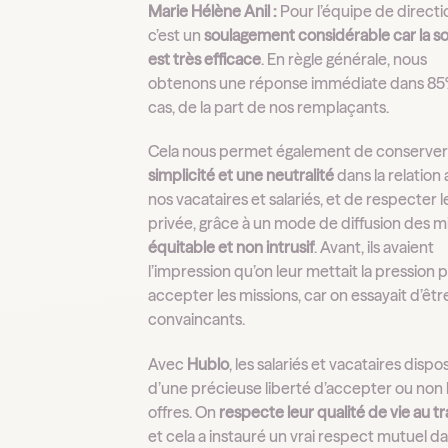
Marie Hélène Anil :
Pour l’équipe de directi
c’est un
soulagement considérable car la so
est très efficace
. En règle générale, nous
obtenons une réponse immédiate dans 85
cas, de la part de nos remplaçants.
Cela nous permet également de conserve
simplicité et une neutralité
dans la relation
nos vacataires et salariés, et de respecter l
privée, grâce à un mode de
diffusion des m
équitable et non intrusif
. Avant, ils avaient
l’impression qu’on leur mettait la pression 
accepter les missions, car on essayait d’êtr
convaincants.
Avec
Hublo
, les salariés et vacataires disp
d’une précieuse liberté d’accepter ou non 
offres. On
respecte leur qualité de vie au tr
et cela a instauré un vrai respect mutuel d