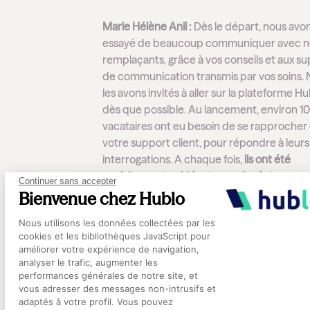
Marie Hélène Anil :
Dès le départ, nous avo
essayé de beaucoup communiquer avec n
remplaçants, grâce à vos conseils et aux s
de communication transmis par vos soins.
les avons invités à aller sur la plateforme H
dès que possible. Au lancement, environ 1
vacataires ont eu besoin de se rapprocher
votre support client, pour répondre à leurs
interrogations. A chaque fois,
ils ont été
parfaitement guidés et renseignés
!
Continuer sans accepter
Bienvenue chez Hublo
De manière générale, au déploiement, et
Plateforme de Gestion du Consentement
aujourd’hui dans le suivi, je suis
très satisfai
Nous utilisons les données collectées par les
cookies et les bibliothèques JavaScript pour
l’accompagnement de notre chargée de 
améliorer votre expérience de navigation,
dédiée chez
Hublo
. Il y a un vrai souci de se
analyser le trafic, augmenter les
mettre à la place de l’autre. La relation est 
performances générales de notre site, et
Axeptio consent
naturelle et efficace. Je trouve que vous av
vous adresser des messages non-intrusifs et
adaptés à votre profil. Vous pouvez
mentalité qu’il faut ! Vous restez accessible