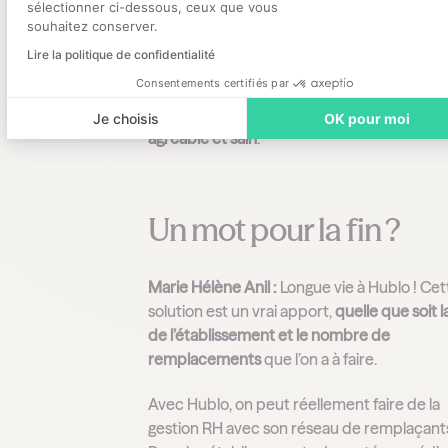
sélectionner ci-dessous, ceux que vous
réactifs en toute circonstance, et mettez
souhaitez conserver.
constamment
tous les moyens en œuvre 
Lire la politique de confidentialité
trouver des solutions
. D’ailleurs, quand qu
Consentements certifiés par
chose n’est pas réalisable, vous le dites
clairement, sans aucune entourloupe. C’es
Je choisis
OK pour moi
agréable et sain
.
Un mot pour la fin ?
Marie Hélène Anil :
Longue vie à Hublo ! Cet
solution est un vrai apport,
quelle que soit la
de l’établissement et le nombre de
remplacements
que l’on a à faire.
Avec Hublo, on peut réellement
faire de la
gestion RH avec son réseau de remplaçant