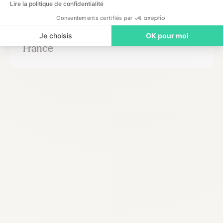
Lire la politique de confidentialité
Consentements certifiés par
Livre Blanc
Le baromètre de la vacation 2026 en
Je choisis
OK pour moi
France
Recrutez, remplacez et planifiez dès