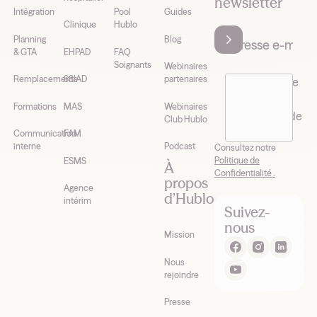
newsletter
Intégration
Pool
Guides
Clinique
Hublo
Planning
Blog
& GTA
EHPAD
FAQ
Soignants
Webinaires
Remplacements
SSIAD
partenaires
J’accepte de
recevoir la
Formations
MAS
Webinaires
newsletter de
Club Hublo
Hublo*
Communication
FAM
interne
Podcast
Consultez notre
Politique de
ESMS
À
Confidentialité .
propos
Agence
d’Hublo
intérim
Suivez-
nous
Mission
Nous
rejoindre
Presse