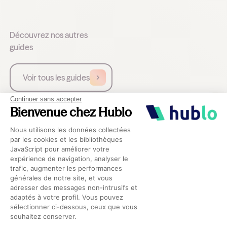
Découvrez nos autres
guides
Voir tous les guides
Continuer sans accepter
Bienvenue chez Hublo
Livre Blanc
Créez votre livret d'accueil vidéo pour
Plateforme de Gestion du Consentement 
Nous utilisons les données collectées
accueillir vos remplaçants
par les cookies et les bibliothèques
JavaScript pour améliorer votre
expérience de navigation, analyser le
trafic, augmenter les performances
Axeptio consent
générales de notre site, et vous
adresser des messages non-intrusifs et
Livre Blanc
adaptés à votre profil. Vous pouvez
Découvrez la plateforme Hublo
sélectionner ci-dessous, ceux que vous
souhaitez conserver.