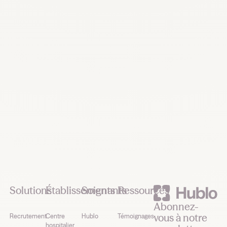
maintenant
Demander une démo
Footer
Solutions
Établissements
Soignants
Ressources
Abonnez-
vous à notre
Recrutement
Centre
Hublo
Témoignages
hospitalier