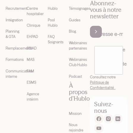
Abonnez-
vous à notre
Recrutement
Centre
Hublo
Témoignages
hospitalier
newsletter
Intégration
Pool
Guides
Clinique
Hublo
Planning
Blog
& GTA
EHPAD
FAQ
Soignants
Webinaires
Remplacements
SSIAD
partenaires
J’accepte de
recevoir la
Formations
MAS
Webinaires
newsletter de
Club Hublo
Hublo*
Communication
FAM
interne
Podcast
Consultez notre
Politique de
ESMS
À
Confidentialité .
propos
Agence
d’Hublo
intérim
Suivez-
nous
Mission
Nous
rejoindre