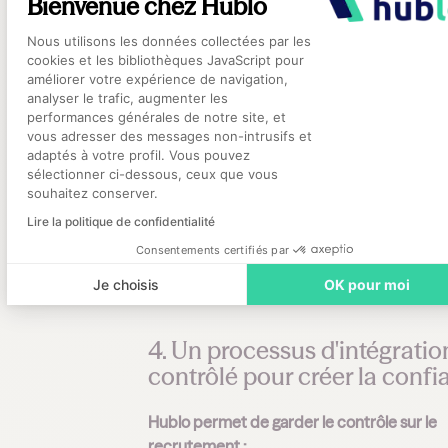
Bienvenue chez Hublo
entendu, nous restons particulièrement vig
au respect de la réglementation relative à l
Plateforme de Gestion du Consentement
Nous utilisons les données collectées par les
durée maximale hebdomadaire de travail ai
cookies et les bibliothèques JavaScript pour
qu’à la prévention de l’usure professionnell
améliorer votre expérience de navigation,
analyser le trafic, augmenter les
performances générales de notre site, et
Cette approche présente plusieurs avantag
Axeptio consent
vous adresser des messages non-intrusifs et
adaptés à votre profil. Vous pouvez
Équité
: tous les salariés ont accès aux
sélectionner ci-dessous, ceux que vous
opportunités.
souhaitez conserver.
Transparence
: les missions sont visibles
tous.
Lire la politique de confidentialité
Fidélisation
: en termes de gestion des 
Consentements certifiés par
supplémentaires.
Contrôle
: visibilité sur la durée du travai
Je choisis
OK pour moi
préserver la santé des salariés.
4. Un processus d'intégratio
contrôlé pour créer la conf
Hublo permet de garder le contrôle sur le
recrutement :