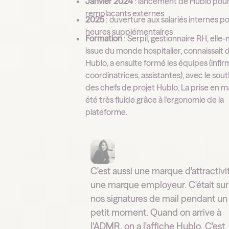
Janvier 2024
: lancement de Hublo pour
remplaçants externes
2025
: ouverture aux salariés internes po
heures supplémentaires
Formation
: Serpil, gestionnaire RH, ell
issue du monde hospitalier, connaissait 
Hublo, a ensuite formé les équipes (infir
coordinatrices, assistantes), avec le sout
des chefs de projet Hublo. La prise en m
été très fluide grâce à l’ergonomie de la
plateforme.
C'est aussi une marque d'attractivi
une marque employeur. C'était sur
nos signatures de mail pendant un
petit moment. Quand on arrive à
l'ADMR, on a l'affiche Hublo. C'est