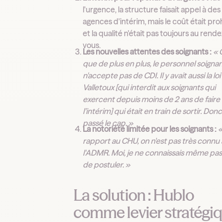
l'urgence, la structure faisait appel à des
agences d'intérim, mais le coût était proh
et la qualité n'était pas toujours au rende
vous.
Les nouvelles attentes des soignants :
« 
que de plus en plus, le personnel soigna
n'accepte pas de CDI. Il y avait aussi la loi
Valletoux [qui interdit aux soignants qui
exercent depuis moins de 2 ans de faire
l’intérim] qui était en train de sortir. Don
passé le cap. »
La notoriété limitée pour les soignants :
«
rapport au CHU, on n'est pas très connu 
l'ADMR. Moi, je ne connaissais même pas
de postuler. »
La solution : Hublo
comme levier stratégi