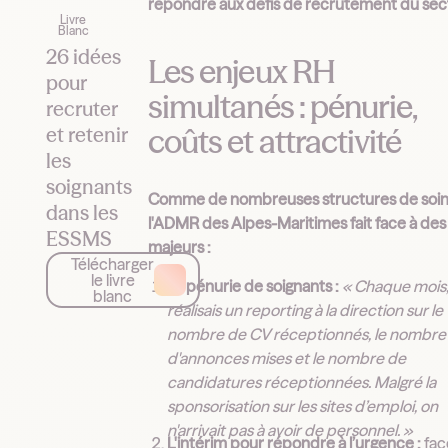
répondre aux défis de recrutement du sec
Livre
Blanc
26 idées
Les enjeux RH
pour
simultanés : pénurie,
recruter
coûts et attractivité
et retenir
les
soignants
Comme de nombreuses structures de soin
dans les
l'ADMR des Alpes-Maritimes fait face à des
ESSMS
majeurs :
Télécharger
le livre
La pénurie de soignants :
« Chaque mois,
blanc
réalisais un reporting à la direction sur le
nombre de CV réceptionnés, le nombre
d'annonces mises et le nombre de
candidatures réceptionnées. Malgré la
sponsorisation sur les sites d’emploi, on
n'arrivait pas à avoir de personnel. »
L'intérim pour répondre à l’urgence :
fac