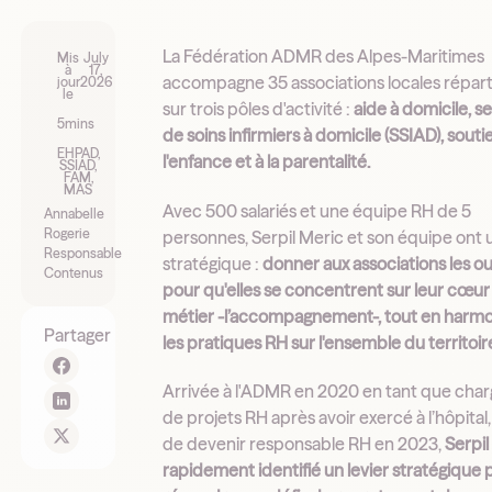
La Fédération ADMR des Alpes-Maritimes
Mis
July
à
17,
accompagne 35 associations locales répart
jour
2026
le
sur trois pôles d'activité :
aide à domicile, s
5
mins
de soins infirmiers à domicile (SSIAD), souti
EHPAD,
l'enfance et à la parentalité.
SSIAD,
FAM,
MAS
Avec 500 salariés et une équipe RH de 5
Annabelle
Rogerie
personnes, Serpil Meric et son équipe ont 
Responsable
stratégique :
donner aux associations les out
Contenus
pour qu'elles se concentrent sur leur cœur
métier -l’accompagnement-, tout en harmo
Partager
les pratiques RH sur l'ensemble du territoir
Arrivée à l'ADMR en 2020 en tant que cha
de projets RH après avoir exercé à l’hôpital
de devenir responsable RH en 2023,
Serpil
rapidement identifié un levier stratégique 