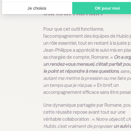
technologique, mais
Je choisis
OK pour moi
surtout humain
Pour que cet outil fonctionne,
l'accompagnement des équipes de Hublo 
un rôle essentiel, tout en restant à la juste p
Jean-Philippe a apprécié le suivi mis en pl
sa chargée de compte, Romane. «
On a org
un rendez-vous mensuel, c’était parfait pour
le point et répondre à mes questions
, sans
autant me mettre la pression ou me faire 
un temps que je n’ai pas.
» En bref, un
accompagnement efficace sans être pesan
Une dynamique partagée par Romane, pou
cette réussite repose avant tout sur une
véritable collaboration : «
Notre objectif, c
Hublo, c'est vraiment de proposer
un suivi 