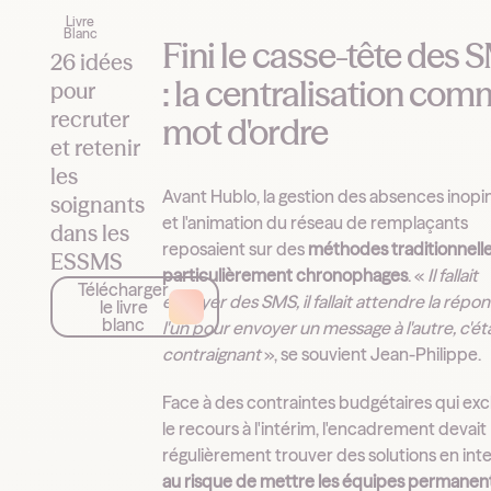
Livre
Blanc
Fini le casse-tête des 
26 idées
: la centralisation co
pour
recruter
mot d'ordre
et retenir
les
Avant Hublo, la gestion des absences inopi
soignants
et l'animation du réseau de remplaçants
dans les
reposaient sur des
méthodes traditionnell
ESSMS
particulièrement chronophages
. «
Il fallait
Télécharger
envoyer des SMS, il fallait attendre la répo
le livre
blanc
l'un pour envoyer un message à l'autre, c'éta
contraignant
», se souvient Jean-Philippe.
Face à des contraintes budgétaires qui exc
le recours à l'intérim, l'encadrement devait
régulièrement trouver des solutions en int
au risque de mettre les équipes permanen