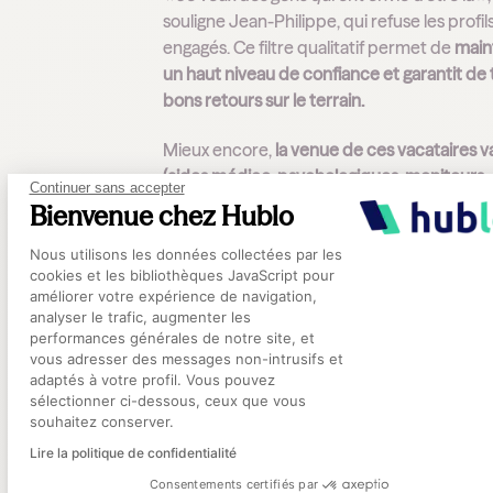
souligne Jean-Philippe, qui refuse les profil
engagés. Ce filtre qualitatif permet de
main
un haut niveau de confiance et garantit de 
bons retours sur le terrain.
Mieux encore,
la venue de ces vacataires v
(aides médico-psychologiques, moniteurs
Continuer sans accepter
éducateurs, veilleurs de nuit...) est très ap
Bienvenue chez Hublo
par les résidents
. Loin de perturber leur
Plateforme de Gestion du Consentement
quotidien, ces nouvelles rencontres s'avèr
Nous utilisons les données collectées par les
cookies et les bibliothèques JavaScript pour
stimulantes : «
Les personnes qu'on acco
améliorer votre expérience de navigation,
ont une capacité d'adaptation qui est hors
analyser le trafic, augmenter les
norme, ils s'adaptent, et ils sont contents p
performances générales de notre site, et
Axeptio consent
qu'ils ont de nouvelles personnes qui
vous adresser des messages non-intrusifs et
adaptés à votre profil. Vous pouvez
s'intéressent à eux
».
sélectionner ci-dessous, ceux que vous
souhaitez conserver.
Un accompagnement
Lire la politique de confidentialité
Consentements certifiés par