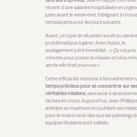
récent d'une salariée hospitalisée en urge
juste avant le week-end, l'obligeant à trouv
remplaçants pour les jours suivants.
Avant, ce type de situation aurait pu s'avére
problématique à gérer. Avec Hublo, le
soulagement a été immédiat : «
Ça m'a pris 
minutes pour poster la mission et cinq min
après elle était pourvue
».
Cette efficacité redonne à l'encadrement
temps précieux pour se concentrer sur se
véritables missions
, sans avoir à abandonne
tâches en cours. Aujourd'hui, Jean-Philipp
anticipe au maximum en publiant ses missi
pour le mois à venir dès que les plannings 
équipes titulaires sont validés.