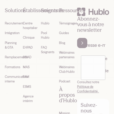
Solutions
Établissements
Soignants
Ressources
Abonnez-
vous à notre
Recrutement
Centre
Hublo
Témoignages
hospitalier
newsletter
Intégration
Pool
Guides
Clinique
Hublo
Planning
Blog
& GTA
EHPAD
FAQ
Soignants
Webinaires
Remplacements
SSIAD
partenaires
J’accepte de
recevoir la
Formations
MAS
Webinaires
newsletter de
Club Hublo
Hublo*
Communication
FAM
interne
Podcast
Consultez notre
Politique de
ESMS
À
Confidentialité .
propos
Agence
d’Hublo
intérim
Suivez-
nous
Mission