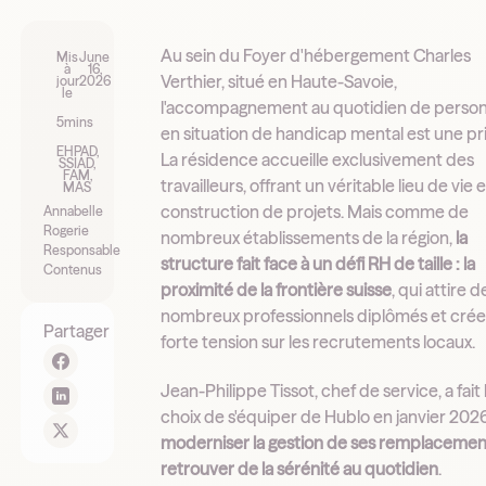
Au sein du Foyer d'hébergement Charles
Mis
June
à
16,
Verthier, situé en Haute-Savoie,
jour
2026
le
l'accompagnement au quotidien de perso
5
mins
en situation de handicap mental est une pri
EHPAD,
La résidence accueille exclusivement des
SSIAD,
FAM,
travailleurs, offrant un véritable lieu de vie 
MAS
construction de projets. Mais comme de
Annabelle
Rogerie
nombreux établissements de la région,
la
Responsable
structure fait face à un défi RH de taille : la
Contenus
proximité de la frontière suisse
, qui attire d
nombreux professionnels diplômés et cré
Partager
forte tension sur les recrutements locaux.
Jean-Philippe Tissot, chef de service, a fait 
choix de s'équiper de Hublo en janvier 202
moderniser la gestion de ses remplacemen
retrouver de la sérénité au quotidien
.