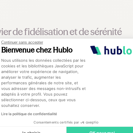
ier de fidélisation et de sérénité
Continuer sans accepter
Bienvenue chez Hublo
re qui revient souvent c’est positif pour tout le monde, y compris
acataires de son vivier Hublo revenir régulièrement dans l’établi
Plateforme de Gestion du Consentement :
Nous utilisons les données collectées par les
cookies et les bibliothèques JavaScript pour
e fait de fidéliser ces vacataires est très positif pour nous car pl
améliorer votre expérience de navigation,
analyser le trafic, augmenter les
nts”
explique Katia Ducros, qui ajoute que
“peut-être qu’à un mome
performances générales de notre site, et
ez nous si l’occasion se présente.”
Axeptio consent
vous adresser des messages non-intrusifs et
adaptés à votre profil. Vous pouvez
urd’hui pour elle une évidence que de considérer Hublo comme 
sélectionner ci-dessous, ceux que vous
souhaitez conserver.
ui privilégient leur qualité de vie au travail. Ils préfèrent découv
r sur le long terme.”
Lire la politique de confidentialité
Consentements certifiés par
Je choisis
OK pour moi