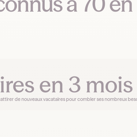
connus à 70 en
ires en 3 mois
s à attirer de nouveaux vacataires pour combler ses nombreux b