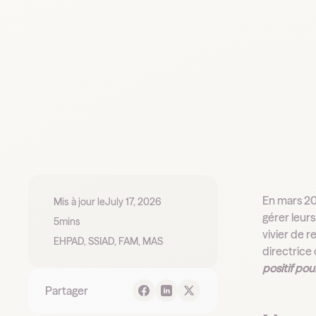
En mars 20
Mis à jour le
July 17, 2026
gérer leur
5
mins
vivier de r
EHPAD, SSIAD, FAM, MAS
directrice
positif pou
Partager