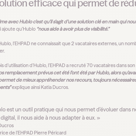
lution efficace qui permet de rédui
ime avec Hublo c’est qu’il s’agit d’une solution clé en main qui
i ajoute qu’Hublo
“nous aide à avoir plus de visibilité.”
ublo, l’EHPAD ne connaissait que 2 vacataires externes, un nombr
er.
is d’utilisation d’Hublo, l’EHPAD a recruté 70 vacataires dans son 
s remplacement prévus cet été l’ont été par Hublo, alors qu’avan
permet de mieux appréhender nos recours, toujours nécessaires, 
ents”
explique ainsi Katia Ducros.
lo est un outil pratique qui nous permet d’évoluer dans nos
 digital, il nous aide à nous adapter à eux. »
 Ducros
rice de l’EHPAD Pierre Péricard