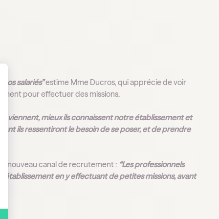
 nos salariés”
estime Mme Ducros, qui apprécie de voir
ssement pour effectuer des missions.
 Personnalisez vos Options
us ils viennent, mieux ils connaissent notre établissement et
nt ils ressentiront le besoin de se poser, et de prendre
un nouveau canal de recrutement :
“Les professionnels
rir l’établissement en y effectuant de petites missions, avant