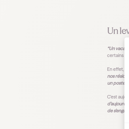
Un lev
“Un vacatai
certains v
En effet,
“l
nos réside
un poste ch
C’est aujo
d’aujourd’h
de s’engage