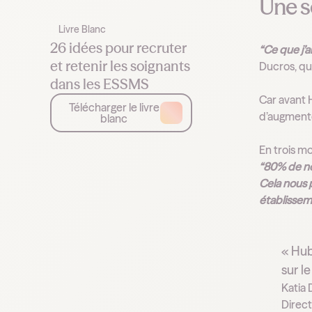
Une so
Livre Blanc
26 idées pour recruter
“Ce que j’a
et retenir les soignants
Ducros, qu
dans les ESSMS
Car avant H
Télécharger le livre
d’augment
blanc
En trois mo
“80% de no
Cela nous 
établissem
« Hub
sur le
Katia
Direct