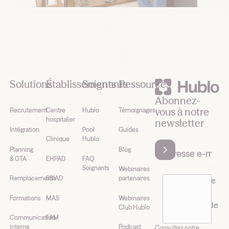
Footer
Solutions
Établissements
Soignants
Ressources
Abonnez-
vous à notre
Recrutement
Centre
Hublo
Témoignages
hospitalier
newsletter
Intégration
Pool
Guides
Clinique
Hublo
Planning
Blog
& GTA
EHPAD
FAQ
Soignants
Webinaires
Remplacements
SSIAD
partenaires
J’accepte de
recevoir la
Formations
MAS
Webinaires
newsletter de
Club Hublo
Hublo*
Communication
FAM
interne
Podcast
Consultez notre