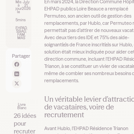
En mars 2024, la Direction Commune Hôpit
Mis
July
à
21,
EHPAD publics Loire Beauce a remplacé
jour
2026
le
Permuteo, son ancien outil de gestion des
5
mins
remplacements, par Hublo, car Permuteo n
EHPAD,
permettait pas d’attirer de nouveaux vacat
SSIAD,
FAM,
Avec deux tiers des IDE et 75% des aide-
MAS
soignant(e)s de France inscrit(e)s sur Hublo,
solution était mieux indiquée pour aider ce
Partager
direction commune, incluant l’EHPAD Rés
Trianon, à se constituer un vivier de vacatai
même de combler ses nombreux besoins 
remplacements.
Un véritable levier d’attracti
Livre
de vacataires, voire de
Blanc
recrutement
26 idées
pour
Avant Hublo, l’EHPAD Résidence Trianon
recruter