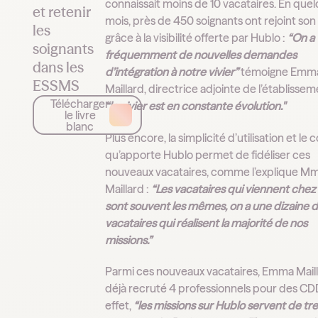
connaissait moins de 10 vacataires. En que
et retenir
mois, près de 450 soignants ont rejoint son 
les
grâce à la visibilité offerte par Hublo :
“On a
soignants
fréquemment de nouvelles demandes
dans les
d’intégration à notre vivier”
témoigne Emm
ESSMS
Maillard, directrice adjointe de l’établissem
Télécharger
“le vivier est en constante évolution."
le livre
blanc
Plus encore, la simplicité d’utilisation et le 
qu’apporte Hublo permet de fidéliser ces
nouveaux vacataires, comme l’explique M
Maillard :
“Les vacataires qui viennent chez
sont souvent les mêmes, on a une dizaine 
vacataires qui réalisent la majorité de nos
missions.”
Parmi ces nouveaux vacataires, Emma Maill
déjà recruté 4 professionnels pour des CD
effet,
“les missions sur Hublo servent de tr