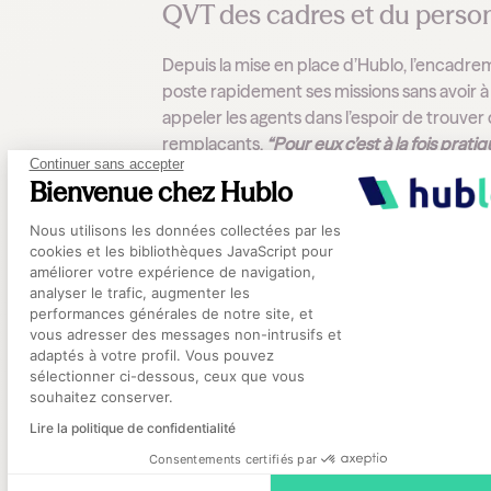
QVT des cadres et du perso
Depuis la mise en place d’Hublo, l’encadr
poste rapidement ses missions sans avoir à
appeler les agents dans l’espoir de trouver
remplaçants.
“Pour eux c’est à la fois pratiq
Continuer sans accepter
rassurant et facilitant”
explique Emma Maill
Bienvenue chez Hublo
car
“ils n’ont plus qu’à poster les offres de m
Plateforme de Gestion du Consentement
ce qui leur permet de dégager du temps p
Nous utilisons les données collectées par les
d’autres tâches importantes.”
cookies et les bibliothèques JavaScript pour
améliorer votre expérience de navigation,
analyser le trafic, augmenter les
Les agents sont quant à eux soulagés car
“i
performances générales de notre site, et
Axeptio consent
sont plus dérangés sur leur temps de repo
vous adresser des messages non-intrusifs et
affirme Mme Maillard. Ils sont également pl
adaptés à votre profil. Vous pouvez
rassurés au quotidien
“car eux aussi sont in
sélectionner ci-dessous, ceux que vous
souhaitez conserver.
quand les effectifs ne sont pas au complet,
cela signifie qu’ils doivent travailler en effect
Lire la politique de confidentialité
réduit. Avec Hublo, ce risque est largemen
Consentements certifiés par
amoindri.”